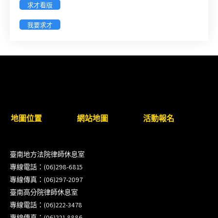
求才看版
徵詢有意願擔任臺南市115年度國民中小學法治教育
我要求才
入校扎根計畫講師之會員(8/14前線上表單登記)
新竹律師公會8/21(五)舉辦「AI職場應用」進修課程
（8/17截止報名，額滿提前截止，實體＋線上同
步）
臺南高分院8/28(五)下午舉辦「家庭關係中的正當防
地圖位置
網站地圖
活動報名
衛」課程(8/12前向本會報名,實體)
8/22~23「平反再導航:2026台灣冤平反協會年度論
臺南地方法院律師休息室
壇｣
專線電話：(06)298-6815
專線傳真：(06)297-2097
【重要公告】115年職場霸凌調查專業人才(律師)培
臺南高分院律師休息室
訓課程（雲嘉南場）錄取通知已發送
專線電話：(06)222-3478
專線傳真：(06)221-8886