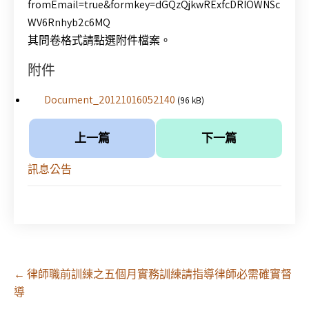
fromEmail=true&formkey=dGQzQjkwRExfcDRIOWNSc
WV6Rnhyb2c6MQ
其問卷格式請點選附件檔案。
附件
Document_20121016052140
(96 kB)
上一篇
下一篇
訊息公告
Post
←
律師職前訓練之五個月實務訓練請指導律師必需確實督
navigation
導