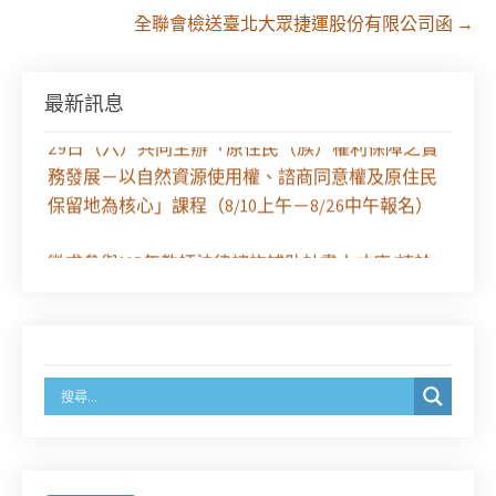
全聯會檢送臺北大眾捷運股份有限公司函
→
最新訊息
【課程報名】全律會與台北律師公會等單位定於8月
29日（六）共同主辦「原住民（族）權利保障之實
務發展－以自然資源使用權、諮商同意權及原住民
保留地為核心」課程（8/10上午－8/26中午報名）
徵求參與115年教師法律諮詢補助計畫人才庫(請於
8/14前線上填寫表單登記)
經濟部商業發展署函：自115年6月26日起，新設立
之分公司及商業應參加「勞動權益講習」
臺灣新北地方法院115年第2次約聘辯護人公開甄選
簡章及報名表件【採通訊報名,115年9月11日止(以郵
戳為憑)】