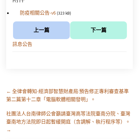
防疫相關公告-v6
(323 kB)
上一篇
下一篇
訊息公告
Post
←
全律會轉知-經濟部智慧財產局:預告修正專利審查基準
navigation
第二篇第十二章「電腦軟體相關發明」。
社團法人台南律師公會籲請臺灣高等法院臺南分院、臺灣
臺南地方法院即日起暫緩開庭（含調解、執行程序等）。
→
【課程報名】全律會與台北律師公會等單位定於8月