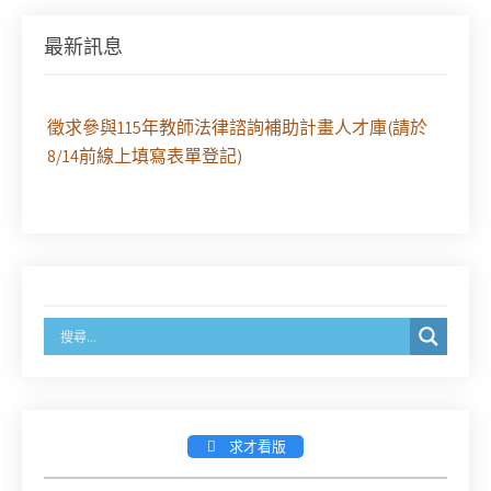
29日（六）共同主辦「原住民（族）權利保障之實
務發展－以自然資源使用權、諮商同意權及原住民
最新訊息
保留地為核心」課程（8/10上午－8/26中午報名）
徵求參與115年教師法律諮詢補助計畫人才庫(請於
8/14前線上填寫表單登記)
經濟部商業發展署函：自115年6月26日起，新設立
之分公司及商業應參加「勞動權益講習」
臺灣新北地方法院115年第2次約聘辯護人公開甄選
簡章及報名表件【採通訊報名,115年9月11日止(以郵
戳為憑)】
徵詢有意願擔任臺南市115年度國民中小學法治教育
入校扎根計畫講師之會員(8/14前線上表單登記)
求才看版