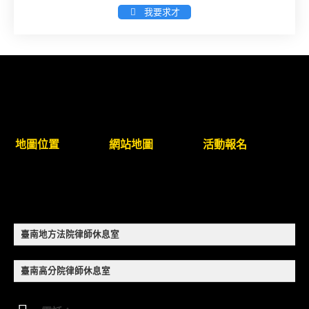
新竹律師公會8/21(五)舉辦「AI職場應用」進修課程
我要求才
（8/17截止報名，額滿提前截止，實體＋線上同
步）
臺南高分院8/28(五)下午舉辦「家庭關係中的正當防
衛」課程(8/12前向本會報名,實體)
8/22~23「平反再導航:2026台灣冤平反協會年度論
地圖位置
網站地圖
活動報名
壇｣
【重要公告】115年職場霸凌調查專業人才(律師)培
訓課程（雲嘉南場）錄取通知已發送
臺南地方法院律師休息室
本會訂於115年8月15日(六)上午舉辦「使用AI如何幫
助整理資訊?談法律工作中的應用與風險」課程(8/7
臺南高分院律師休息室
前報名，實體+線上併行)