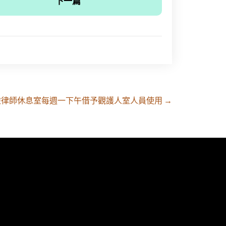
下一篇
檢律師休息室每週一下午借予觀護人室人員使用
→