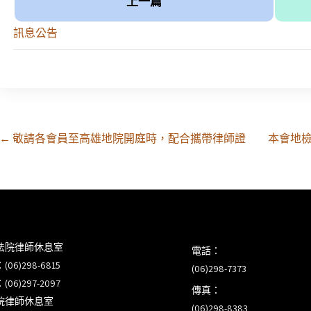
上一篇
訊息公告
Post
←
敬請各會員至高雄地院開庭時，配合攜帶律師證
本會地
navigation
法院律師休息室
電話：
6)298-6815
(06)298-7373
6)297-2097
傳真：
院律師休息室
(06)298-8383