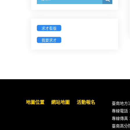
戳為憑)】
徵詢有意願擔任臺南市115年度國民
中小學法治教育入校扎根計畫講師
求才看版
之會員(8/14前線上表單登記)
我要求才
新竹律師公會8/21(五)舉辦「AI職場
應用」進修課程（8/17截止報名，額
滿提前截止，實體＋線上同步）
臺南高分院8/28(五)下午舉辦「家庭
關係中的正當防衛」課程(8/12前向
本會報名,實體)
地圖位置
網站地圖
活動報名
臺南地方
8/22~23「平反再導航:2026台灣冤平
專線電話：(0
反協會年度論壇｣
專線傳真：(0
臺南高分