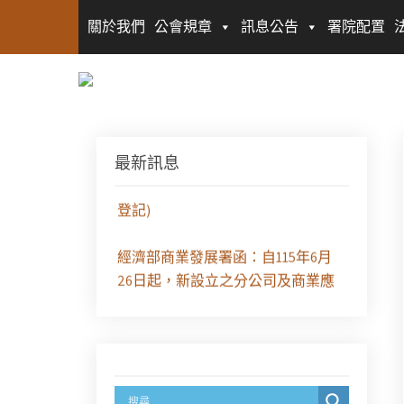
關於我們
公會規章
訊息公告
署院配置
徵求參與115年教師法律諮詢補助計
最新訊息
畫人才庫(請於8/14前線上填寫表單
登記)
經濟部商業發展署函：自115年6月
26日起，新設立之分公司及商業應
參加「勞動權益講習」
臺灣新北地方法院115年第2次約聘
辯護人公開甄選簡章及報名表件
【採通訊報名,115年9月11日止(以郵