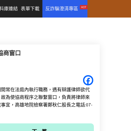
HOT
料庫連結
表單下載
反詐騙澄清專區
協商窗口
期間常在法庭內執行職務，遇有辯護律師欲代
，故為使協商程序之聯繫窗口，負責將律師來
宜，高雄地院檢察署鄭秋仁股長之電話:07-