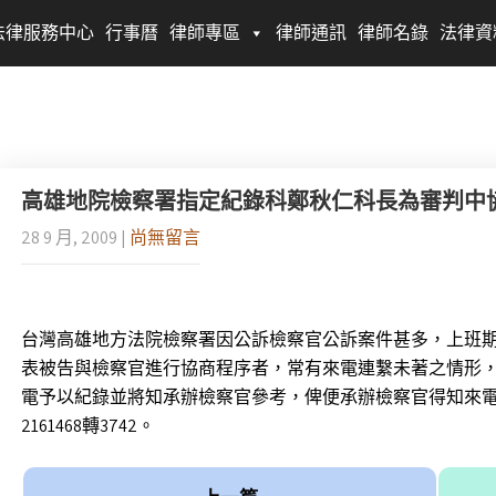
法律服務中心
行事曆
律師專區
律師通訊
律師名錄
法律資
高雄地院檢察署指定紀錄科鄭秋仁科長為審判中
28 9 月, 2009
|
尚無留言
台灣高雄地方法院檢察署因公訴檢察官公訴案件甚多，上班
表被告與檢察官進行協商程序者，常有來電連繫未著之情形
電予以紀錄並將知承辦檢察官參考，俾便承辦檢察官得知來電事
2161468轉3742。