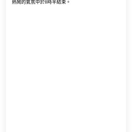
熱鬧的氣氛中於8時半結束。