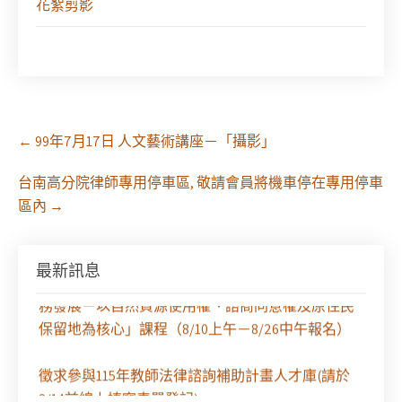
花絮剪影
Post
←
99年7月17日 人文藝術講座－「攝影」
navigation
台南高分院律師專用停車區, 敬請會員將機車停在專用停車
區內
→
【課程報名】全律會與台北律師公會等單位定於8月
最新訊息
29日（六）共同主辦「原住民（族）權利保障之實
務發展－以自然資源使用權、諮商同意權及原住民
保留地為核心」課程（8/10上午－8/26中午報名）
徵求參與115年教師法律諮詢補助計畫人才庫(請於
8/14前線上填寫表單登記)