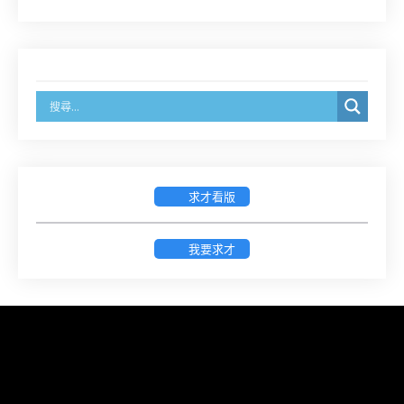
經濟部商業發展署函：自115年6月26日起，新設立
之分公司及商業應參加「勞動權益講習」
臺灣新北地方法院115年第2次約聘辯護人公開甄選
簡章及報名表件【採通訊報名,115年9月11日止(以郵
戳為憑)】
求才看版
徵詢有意願擔任臺南市115年度國民中小學法治教育
入校扎根計畫講師之會員(8/14前線上表單登記)
我要求才
新竹律師公會8/21(五)舉辦「AI職場應用」進修課程
（8/17截止報名，額滿提前截止，實體＋線上同
步）
臺南高分院8/28(五)下午舉辦「家庭關係中的正當防
衛」課程(8/12前向本會報名,實體)