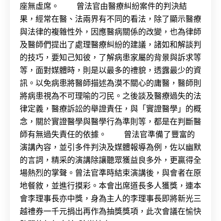
座無虛席。 曾法官由醫療糾紛案件的判決結
果，經常在醫、法兩界有不同的看法，除了顯示醫療
與法律的複雜性外，因應醫病關係的改變，也為律師
及醫師們提出了處理醫療糾紛的建議，諸如和解談判
的技巧，要知己知彼，了解病患家屬的背景與訴求等
等，面對媒體時，則是以最多的禮貌，透露最少的資
訊。以免病患將醫師描述為漠不關心的庸醫，醫師則
將病患視為不可理喻的刁民。之後談及醫療過失的法
律定義，醫療訴訟的舉證責任，與「實證醫學」的概
念，關於實證醫學與醫學行為準則等，都是在判斷醫
師有無過失責任的依據。 曾法官準備了豐富的
演講內容，並引多件判決及媒體報導為例，佐以幽默
的言詞，精采的演講除讓聽眾獲益良多外，更贏得全
場熱烈的掌聲。曾法官準時結束演講後，與會者在原
地餐敘，並進行摸彩。本會出席道長多人獲獎，連本
會李理事長亦中獎，身為主人的李理事長即將新光三
越禮券一千元捐出再作為抽獎獎項，此次會議在愉快