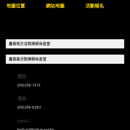
地圖位置
網站地圖
活動報名
8/22~23「平反再導航:2026台灣冤平反協會年度論
壇｣
【重要公告】115年職場霸凌調查專業人才(律師)培
訓課程（雲嘉南場）錄取通知已發送
臺南地方法院律師休息室
本會訂於115年8月15日(六)上午舉辦「使用AI如何幫
臺南高分院律師休息室
助整理資訊?談法律工作中的應用與風險」課程(8/7
前報名，實體+線上併行)
電話：
(06)298-7373
傳真：
(06)298-8383
Email：
tnnbar@tnnbar.org.tw