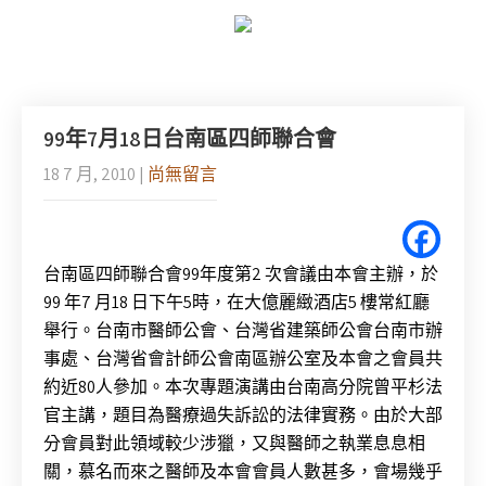
99年7月18日台南區四師聯合會
18 7 月, 2010
|
尚無留言
台南區四師聯合會99年度第2 次會議由本會主辦，於
99 年7 月18 日下午5時，在大億麗緻酒店5 樓常紅廳
舉行。台南市醫師公會、台灣省建築師公會台南市辦
事處、台灣省會計師公會南區辦公室及本會之會員共
約近80人參加。本次專題演講由台南高分院曾平杉法
官主講，題目為醫療過失訴訟的法律實務。由於大部
分會員對此領域較少涉獵，又與醫師之執業息息相
關，慕名而來之醫師及本會會員人數甚多，會場幾乎