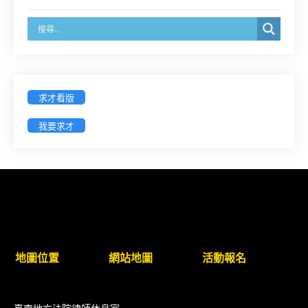
之分公司及商業應參加「勞動權益講習」
臺灣新北地方法院115年第2次約聘辯護人公開甄選
簡章及報名表件【採通訊報名,115年9月11日止(以郵
戳為憑)】
求才看版
徵詢有意願擔任臺南市115年度國民中小學法治教育
我要求才
入校扎根計畫講師之會員(8/14前線上表單登記)
新竹律師公會8/21(五)舉辦「AI職場應用」進修課程
（8/17截止報名，額滿提前截止，實體＋線上同
步）
臺南高分院8/28(五)下午舉辦「家庭關係中的正當防
地圖位置
網站地圖
活動報名
衛」課程(8/12前向本會報名,實體)
8/22~23「平反再導航:2026台灣冤平反協會年度論