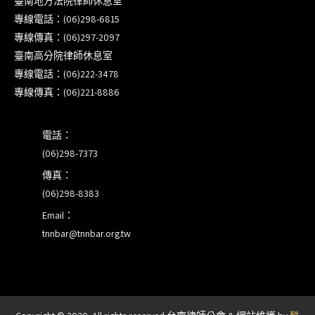
臺南地方法院律師休息室
壇｣
專線電話：(06)298-6815
專線傳真：(06)297-2097
【重要公告】115年職場霸凌調查專業人才(律師)培
臺南高分院律師休息室
訓課程（雲嘉南場）錄取通知已發送
專線電話：(06)222-3478
專線傳真：(06)221-8886
本會訂於115年8月15日(六)上午舉辦「使用AI如何幫
助整理資訊?談法律工作中的應用與風險」課程(8/7
前報名，實體+線上併行)
電話：
(06)298-7373
傳真：
(06)298-8383
Email：
tnnbar@tnnbar.org.tw