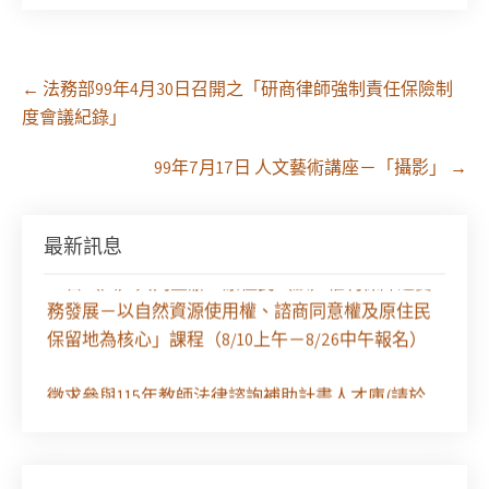
Post
←
法務部99年4月30日召開之「研商律師強制責任保險制
navigation
度會議紀錄」
99年7月17日 人文藝術講座－「攝影」
→
最新訊息
【課程報名】全律會與台北律師公會等單位定於8月
29日（六）共同主辦「原住民（族）權利保障之實
務發展－以自然資源使用權、諮商同意權及原住民
保留地為核心」課程（8/10上午－8/26中午報名）
徵求參與115年教師法律諮詢補助計畫人才庫(請於
8/14前線上填寫表單登記)
經濟部商業發展署函：自115年6月26日起，新設立