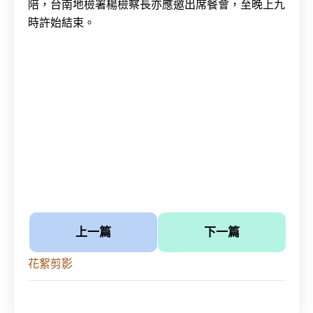
陪，台南地檢署楊檢察長亦應邀出席餐會，至晚上九
時許始結束。
上一篇
下一篇
花絮剪影