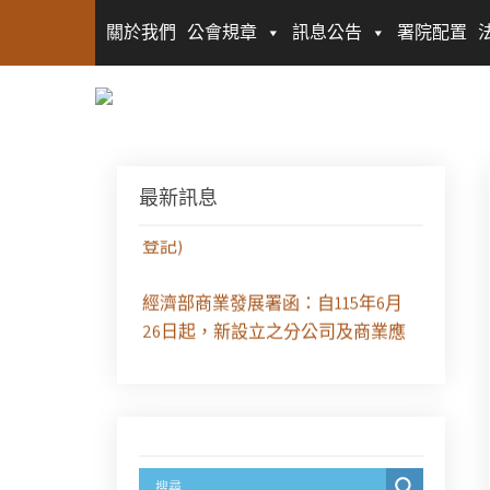
關於我們
公會規章
訊息公告
署院配置
徵求參與115年教師法律諮詢補助計
最新訊息
畫人才庫(請於8/14前線上填寫表單
登記)
經濟部商業發展署函：自115年6月
26日起，新設立之分公司及商業應
參加「勞動權益講習」
臺灣新北地方法院115年第2次約聘
辯護人公開甄選簡章及報名表件
【採通訊報名,115年9月11日止(以郵