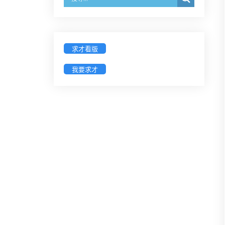
戳為憑)】
徵詢有意願擔任臺南市115年度國民
中小學法治教育入校扎根計畫講師
求才看版
之會員(8/14前線上表單登記)
我要求才
新竹律師公會8/21(五)舉辦「AI職場
應用」進修課程（8/17截止報名，額
滿提前截止，實體＋線上同步）
臺南高分院8/28(五)下午舉辦「家庭
關係中的正當防衛」課程(8/12前向
本會報名,實體)
8/22~23「平反再導航:2026台灣冤平
反協會年度論壇｣