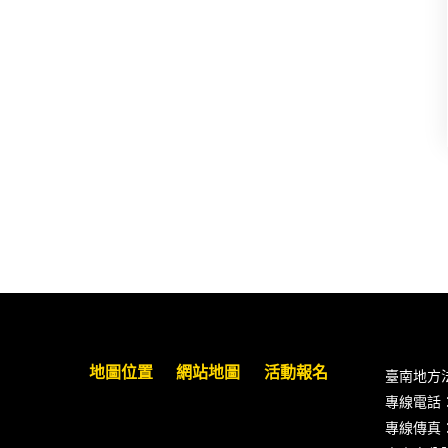
【重要公告】115年職場霸凌調查專
業人才(律師)培訓課程（雲嘉南場）
錄取通知已發送
本會訂於115年8月15日(六)上午舉辦
「使用AI如何幫助整理資訊?談法律
工作中的應用與風險」課程(8/7前報
名，實體+線上併行)
徵詢有意願擔任程序監理人之會員
(115/8/14截止)
地圖位置
網站地圖
活動報名
臺南地方
專線電話：(0
專線傳真：(0