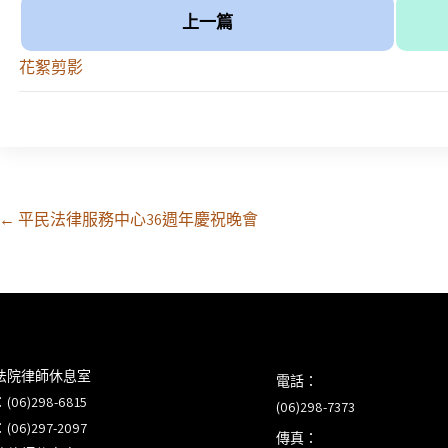
上一篇
花絮剪影
Post
←
平民法律服務中心36週年慶祝晚會
navigation
法院律師休息室
電話：
6)298-6815
(06)298-7373
6)297-2097
傳真：