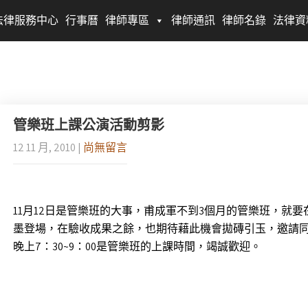
法律服務中心
行事曆
律師專區
律師通訊
律師名錄
法律資
管樂班上課公演活動剪影
12 11 月, 2010
|
尚無留言
11月12日是管樂班的大事，甫成軍不到3個月的管樂班，就
墨登場，在驗收成果之餘，也期待藉此機會拋磚引玉，邀請同好加
晚上7：30~9：00是管樂班的上課時間，竭誠歡迎。