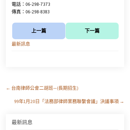
電話：06-298-7373
傳真：06-298-8383
上一篇
下一篇
最新訊息
Post
←
台南律師公會二胡班—(長期招生)
navigation
99年1月20日「法務部律師業務聯繫會議」決議事項
→
最新訊息
【課程報名】全律會與台北律師公會等單位定於8月