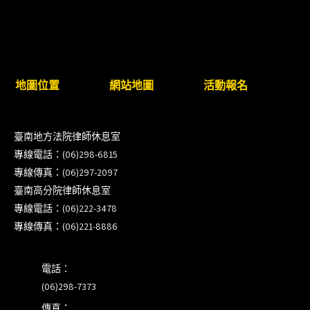
新竹律師公會8/21(五)舉辦「AI職場應用」進修課程
（8/17截止報名，額滿提前截止，實體＋線上同
步）
臺南高分院8/28(五)下午舉辦「家庭關係中的正當防
地圖位置
網站地圖
活動報名
衛」課程(8/12前向本會報名,實體)
8/22~23「平反再導航:2026台灣冤平反協會年度論
臺南地方法院律師休息室
壇｣
專線電話：(06)298-6815
專線傳真：(06)297-2097
【重要公告】115年職場霸凌調查專業人才(律師)培
臺南高分院律師休息室
訓課程（雲嘉南場）錄取通知已發送
專線電話：(06)222-3478
專線傳真：(06)221-8886
本會訂於115年8月15日(六)上午舉辦「使用AI如何幫
助整理資訊?談法律工作中的應用與風險」課程(8/7
電話：
前報名，實體+線上併行)
(06)298-7373
傳真：