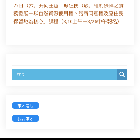
29日（六）共同主辦「原住民（族）權利保障之實
務發展－以自然資源使用權、諮商同意權及原住民
保留地為核心」課程（8/10上午－8/26中午報名）
徵求參與115年教師法律諮詢補助計畫人才庫(請於
8/14前線上填寫表單登記)
經濟部商業發展署函：自115年6月26日起，新設立
之分公司及商業應參加「勞動權益講習」
臺灣新北地方法院115年第2次約聘辯護人公開甄選
簡章及報名表件【採通訊報名,115年9月11日止(以郵
戳為憑)】
求才看版
徵詢有意願擔任臺南市115年度國民中小學法治教育
我要求才
入校扎根計畫講師之會員(8/14前線上表單登記)