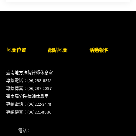
新竹律師公會8/21(五)舉辦「AI職場應用」進修課程
（8/17截止報名，額滿提前截止，實體＋線上同
步）
臺南高分院8/28(五)下午舉辦「家庭關係中的正當防
地圖位置
網站地圖
活動報名
衛」課程(8/12前向本會報名,實體)
8/22~23「平反再導航:2026台灣冤平反協會年度論
臺南地方法院律師休息室
壇｣
專線電話：(06)298-6815
專線傳真：(06)297-2097
【重要公告】115年職場霸凌調查專業人才(律師)培
臺南高分院律師休息室
訓課程（雲嘉南場）錄取通知已發送
專線電話：(06)222-3478
專線傳真：(06)221-8886
本會訂於115年8月15日(六)上午舉辦「使用AI如何幫
助整理資訊?談法律工作中的應用與風險」課程(8/7
電話：
前報名，實體+線上併行)