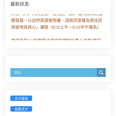
最新訊息
【課程報名】全律會與台北律師公會等單位定於8月
29日（六）共同主辦「原住民（族）權利保障之實
務發展－以自然資源使用權、諮商同意權及原住民
保留地為核心」課程（8/10上午－8/26中午報名）
徵求參與115年教師法律諮詢補助計畫人才庫(請於
8/14前線上填寫表單登記)
經濟部商業發展署函：自115年6月26日起，新設立
之分公司及商業應參加「勞動權益講習」
臺灣新北地方法院115年第2次約聘辯護人公開甄選
簡章及報名表件【採通訊報名,115年9月11日止(以郵
戳為憑)】
求才看版
徵詢有意願擔任臺南市115年度國民中小學法治教育
我要求才
入校扎根計畫講師之會員(8/14前線上表單登記)