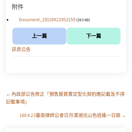
附件
Document_20110422052159
(363 kB)
上一篇
下一篇
訊息公告
Post
←
內政部公告修正「預售屋買賣定型化契約應記載及不得
navigation
記載事項」
100.4.23臺南律師公會日月潭湖光山色逍遙一日遊
→