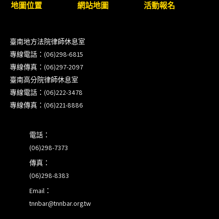
8/22~23「平反再導航:2026台灣冤平反協會年度論
地圖位置
網站地圖
活動報名
壇｣
【重要公告】115年職場霸凌調查專業人才(律師)培
臺南地方法院律師休息室
訓課程（雲嘉南場）錄取通知已發送
專線電話：(06)298-6815
專線傳真：(06)297-2097
本會訂於115年8月15日(六)上午舉辦「使用AI如何幫
臺南高分院律師休息室
助整理資訊?談法律工作中的應用與風險」課程(8/7
專線電話：(06)222-3478
前報名，實體+線上併行)
專線傳真：(06)221-8886
電話：
(06)298-7373
傳真：
(06)298-8383
Email：
tnnbar@tnnbar.org.tw