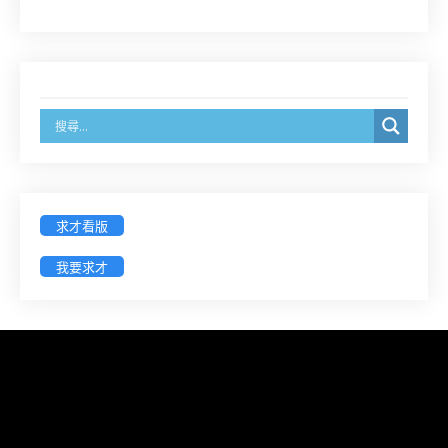
經濟部商業發展署函：自115年6月26日起，新設立
之分公司及商業應參加「勞動權益講習」
臺灣新北地方法院115年第2次約聘辯護人公開甄選
簡章及報名表件【採通訊報名,115年9月11日止(以郵
戳為憑)】
徵詢有意願擔任臺南市115年度國民中小學法治教育
入校扎根計畫講師之會員(8/14前線上表單登記)
求才看版
我要求才
新竹律師公會8/21(五)舉辦「AI職場應用」進修課程
（8/17截止報名，額滿提前截止，實體＋線上同
步）
臺南高分院8/28(五)下午舉辦「家庭關係中的正當防
衛」課程(8/12前向本會報名,實體)