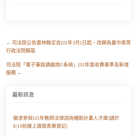
Post
←
司法院公告雲林縣定自101年3月1日起，改歸為臺中高等
navigation
行政法院轄區
司法院「電子筆錄調齒炮O系統」101年度收費基準及新增
服務
→
【課程報名】全律會與台北律師公會等單位定於8月
29日（六）共同主辦「原住民（族）權利保障之實
務發展－以自然資源使用權、諮商同意權及原住民
最新訊息
保留地為核心」課程（8/10上午－8/26中午報名）
徵求參與115年教師法律諮詢補助計畫人才庫(請於
8/14前線上填寫表單登記)