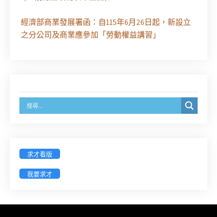
經濟部商業發展署函：自115年6月26日起，新設立
之分公司及商業應參加「勞動權益講習」
臺灣新北地方法院115年第2次約聘辯護人公開甄選
簡章及報名表件【採通訊報名,115年9月11日止(以郵
戳為憑)】
徵詢有意願擔任臺南市115年度國民中小學法治教育
入校扎根計畫講師之會員(8/14前線上表單登記)
新竹律師公會8/21(五)舉辦「AI職場應用」進修課程
求才看版
（8/17截止報名，額滿提前截止，實體＋線上同
步）
我要求才
臺南高分院8/28(五)下午舉辦「家庭關係中的正當防
衛」課程(8/12前向本會報名,實體)