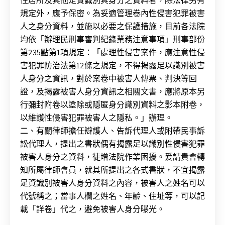
住居所及其他足資識別其身分之資料者，除法律另有
規定外，應予保密。為妥適管理卷內性侵害犯罪被害
人之身分資料，並施以必要之保護措施，目前各法院
均依「辦理民刑事審判紀錄業務注意事項」刑事部份
第235點第1項規定：「處理性侵害案件，應注意性侵
害犯罪防治法第12條之規定，不得揭露足以識別被害
人身分之資訊，對於案卷中被害人傳票、判決等回
證，及揭露被害人身分資訊之相關文書，應將原本另
行彌封附卷以塗除或隱匿身分識別資料之影本附卷，
以維護性侵害犯罪被害人之隱私。」辦理。
二、有關律師擔任辯護人、告訴代理人或附帶民事訴
訟代理人，提出之書狀偶有揭露足以識別性侵害犯罪
被害人身分之資料，徒增法院作業困擾。爰請貴會轉
知所屬律師會員，就其所提出之各式書狀，不宜揭露
足資識別被害人身分資料之內容，被害人之姓名可以
代號稱之；當事人欄之姓名、年齡、住址等，可以記
載「詳卷」代之，避免被害人身分曝光。