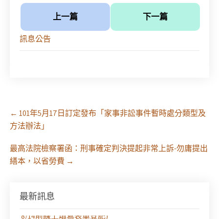
上一篇
下一篇
訊息公告
Post
←
101年5月17日訂定發布「家事非訟事件暫時處分類型及
navigation
方法辦法」
最高法院檢察署函：刑事確定判決提起非常上訴-勿庸提出
繕本，以省勞費
→
最新訊息
徵求參與115年教師法律諮詢補助計畫人才庫(請於
8/14前線上填寫表單登記)