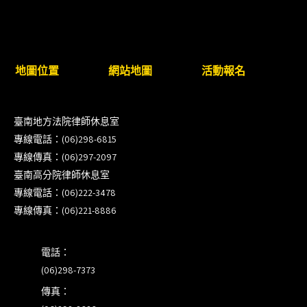
8/22~23「平反再導航:2026台灣冤平反協會年度論
壇｣
地圖位置
網站地圖
活動報名
【重要公告】115年職場霸凌調查專業人才(律師)培
訓課程（雲嘉南場）錄取通知已發送
臺南地方法院律師休息室
本會訂於115年8月15日(六)上午舉辦「使用AI如何幫
專線電話：(06)298-6815
助整理資訊?談法律工作中的應用與風險」課程(8/7
專線傳真：(06)297-2097
前報名，實體+線上併行)
臺南高分院律師休息室
專線電話：(06)222-3478
徵詢有意願擔任程序監理人之會員(115/8/14截止)
專線傳真：(06)221-8886
電話：
(06)298-7373
傳真：