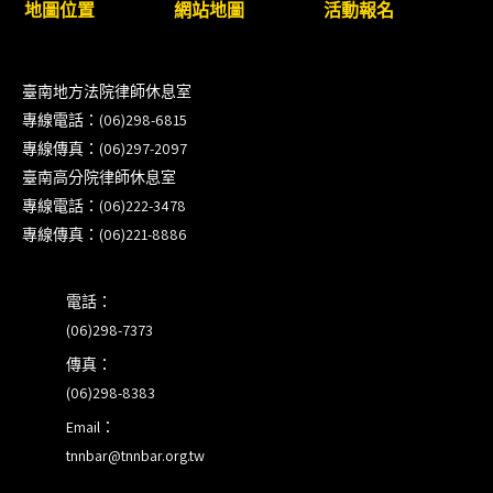
地圖位置
網站地圖
活動報名
8/22~23「平反再導航:2026台灣冤平反協會年度論
壇｣
臺南地方法院律師休息室
專線電話：(06)298-6815
【重要公告】115年職場霸凌調查專業人才(律師)培
專線傳真：(06)297-2097
訓課程（雲嘉南場）錄取通知已發送
臺南高分院律師休息室
專線電話：(06)222-3478
本會訂於115年8月15日(六)上午舉辦「使用AI如何幫
專線傳真：(06)221-8886
助整理資訊?談法律工作中的應用與風險」課程(8/7
前報名，實體+線上併行)
電話：
(06)298-7373
傳真：
(06)298-8383
Email：
tnnbar@tnnbar.org.tw