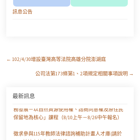
訊息公告
Post
←
102/4/30增設臺灣高等法院高雄分院澎湖庭
navigation
公司法第173條第1、2項規定相關事項說明
→
【課程報名】全律會與台北律師公會等單位定於8月
最新訊息
29日（六）共同主辦「原住民（族）權利保障之實
務發展－以自然資源使用權、諮商同意權及原住民
保留地為核心」課程（8/10上午－8/26中午報名）
徵求參與115年教師法律諮詢補助計畫人才庫(請於