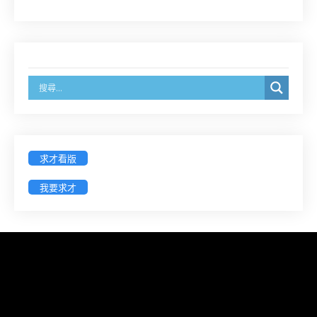
8/14前線上填寫表單登記)
經濟部商業發展署函：自115年6月26日起，新設立
之分公司及商業應參加「勞動權益講習」
臺灣新北地方法院115年第2次約聘辯護人公開甄選
簡章及報名表件【採通訊報名,115年9月11日止(以郵
戳為憑)】
求才看版
徵詢有意願擔任臺南市115年度國民中小學法治教育
入校扎根計畫講師之會員(8/14前線上表單登記)
我要求才
新竹律師公會8/21(五)舉辦「AI職場應用」進修課程
（8/17截止報名，額滿提前截止，實體＋線上同
步）
臺南高分院8/28(五)下午舉辦「家庭關係中的正當防
衛」課程(8/12前向本會報名,實體)