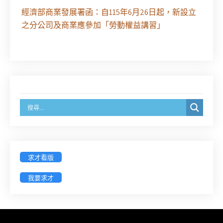
經濟部商業發展署函：自115年6月26日起，新設立
之分公司及商業應參加「勞動權益講習」
臺灣新北地方法院115年第2次約聘辯護人公開甄選
簡章及報名表件【採通訊報名,115年9月11日止(以郵
戳為憑)】
徵詢有意願擔任臺南市115年度國民中小學法治教育
入校扎根計畫講師之會員(8/14前線上表單登記)
新竹律師公會8/21(五)舉辦「AI職場應用」進修課程
（8/17截止報名，額滿提前截止，實體＋線上同
求才看版
步）
我要求才
臺南高分院8/28(五)下午舉辦「家庭關係中的正當防
衛」課程(8/12前向本會報名,實體)