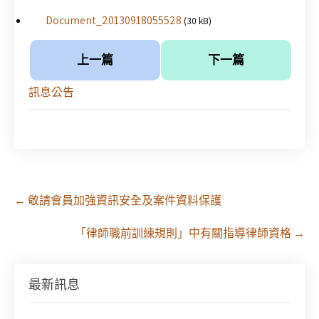
Document_20130918055528
(30 kB)
上一篇
下一篇
訊息公告
Post
←
敬請會員加強資訊安全及案件資料保護
navigation
「律師職前訓練規則」中有關指導律師資格
→
徵求參與115年教師法律諮詢補助計畫人才庫(請於
最新訊息
8/14前線上填寫表單登記)