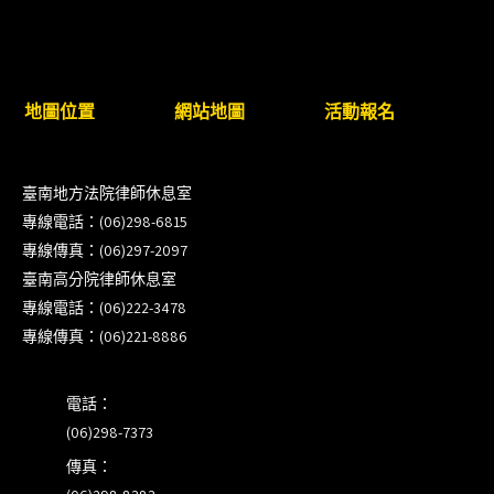
8/22~23「平反再導航:2026台灣冤平反協會年度論
壇｣
【重要公告】115年職場霸凌調查專業人才(律師)培
地圖位置
網站地圖
活動報名
訓課程（雲嘉南場）錄取通知已發送
本會訂於115年8月15日(六)上午舉辦「使用AI如何幫
臺南地方法院律師休息室
助整理資訊?談法律工作中的應用與風險」課程(8/7
專線電話：(06)298-6815
前報名，實體+線上併行)
專線傳真：(06)297-2097
臺南高分院律師休息室
徵詢有意願擔任程序監理人之會員(115/8/14截止)
專線電話：(06)222-3478
專線傳真：(06)221-8886
電話：
(06)298-7373
傳真：