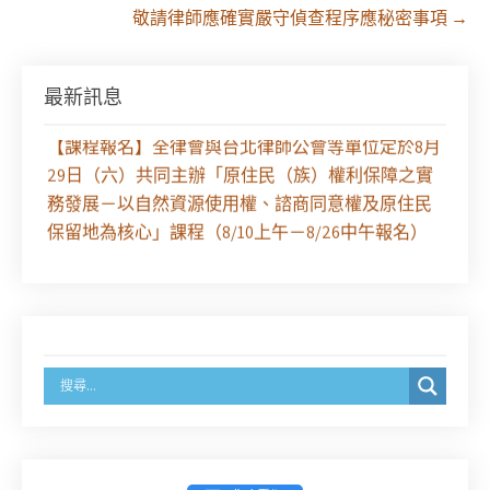
敬請律師應確實嚴守偵查程序應秘密事項
→
最新訊息
【課程報名】全律會與台北律師公會等單位定於8月
29日（六）共同主辦「原住民（族）權利保障之實
務發展－以自然資源使用權、諮商同意權及原住民
保留地為核心」課程（8/10上午－8/26中午報名）
徵求參與115年教師法律諮詢補助計畫人才庫(請於
8/14前線上填寫表單登記)
經濟部商業發展署函：自115年6月26日起，新設立
之分公司及商業應參加「勞動權益講習」
臺灣新北地方法院115年第2次約聘辯護人公開甄選
簡章及報名表件【採通訊報名,115年9月11日止(以郵