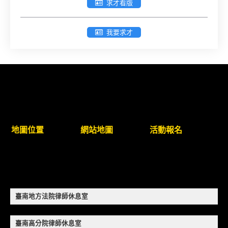
求才看版
戳為憑)】
我要求才
徵詢有意願擔任臺南市115年度國民中小學法治教育
入校扎根計畫講師之會員(8/14前線上表單登記)
新竹律師公會8/21(五)舉辦「AI職場應用」進修課程
（8/17截止報名，額滿提前截止，實體＋線上同
步）
地圖位置
網站地圖
活動報名
臺南高分院8/28(五)下午舉辦「家庭關係中的正當防
衛」課程(8/12前向本會報名,實體)
8/22~23「平反再導航:2026台灣冤平反協會年度論
壇｣
臺南地方法院律師休息室
【重要公告】115年職場霸凌調查專業人才(律師)培
訓課程（雲嘉南場）錄取通知已發送
臺南高分院律師休息室