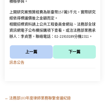
積極參與。
上開研究案預算經費為新臺幣157萬5千元，實際研究
經依得標議價後之金額而定。
相關招標資料請上公共工程委員會網站、法務部全球
資訊網電子公布欄採購項下查看，或洽法務部業務承
辦人：李貞慧，聯絡電話：02-21910189分機2311。
上一篇
下一篇
訊息公告
Post
←
法務部103年度律師業務聯繫會議紀錄
navigation