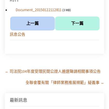
Document_20150122112811
(3 MB)
上一篇
下一篇
訊息公告
Post
←
司法院104年度受理民間公證人遴選聲請相關事項公告
navigation
全聯會覆有關「律師業務推展規範」疑義事
→
徵求參與115年教師法律諮詢補助計畫人才庫(請於
最新訊息
8/14前線上填寫表單登記)