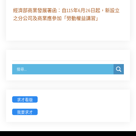
經濟部商業發展署函：自115年6月26日起，新設立
之分公司及商業應參加「勞動權益講習」
臺灣新北地方法院115年第2次約聘辯護人公開甄選
簡章及報名表件【採通訊報名,115年9月11日止(以郵
戳為憑)】
徵詢有意願擔任臺南市115年度國民中小學法治教育
入校扎根計畫講師之會員(8/14前線上表單登記)
新竹律師公會8/21(五)舉辦「AI職場應用」進修課程
（8/17截止報名，額滿提前截止，實體＋線上同
求才看版
步）
我要求才
臺南高分院8/28(五)下午舉辦「家庭關係中的正當防
衛」課程(8/12前向本會報名,實體)