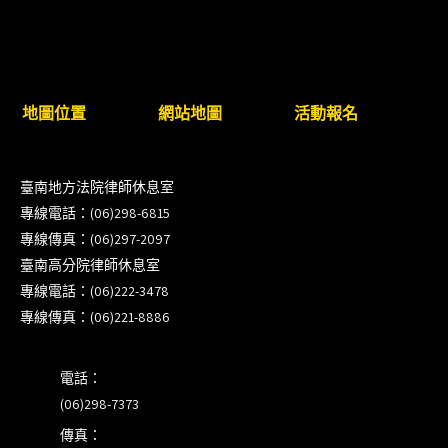
8/22~23「平反再導航:2026台灣冤平反協會年度論
壇｣
【重要公告】115年職場霸凌調查專業人才(律師)培
地圖位置
網站地圖
活動報名
訓課程（雲嘉南場）錄取通知已發送
本會訂於115年8月15日(六)上午舉辦「使用AI如何幫
臺南地方法院律師休息室
助整理資訊?談法律工作中的應用與風險」課程(8/7
專線電話：(06)298-6815
前報名，實體+線上併行)
專線傳真：(06)297-2097
臺南高分院律師休息室
徵詢有意願擔任程序監理人之會員(115/8/14截止)
專線電話：(06)222-3478
專線傳真：(06)221-8886
電話：
(06)298-7373
傳真：