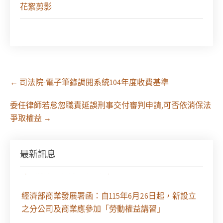
花絮剪影
Post
←
司法院-電子筆錄調閱系統104年度收費基準
navigation
委任律師若怠忽職責延誤刑事交付審判申請,可否依消保法
爭取權益
→
最新訊息
徵求參與115年教師法律諮詢補助計畫人才庫(請於
8/14前線上填寫表單登記)
經濟部商業發展署函：自115年6月26日起，新設立
之分公司及商業應參加「勞動權益講習」