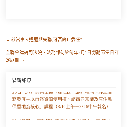
Post
←
就當事人遭通緝失聯,可否終止委任?
navigation
全聯會建請司法院、法務部勿於每年5月1日勞動節當日訂
定庭期
→
最新訊息
【課程報名】全律會與台北律師公會等單位定於8月
29日（六）共同主辦「原住民（族）權利保障之實
務發展－以自然資源使用權、諮商同意權及原住民
保留地為核心」課程（8/10上午－8/26中午報名）
徵求參與115年教師法律諮詢補助計畫人才庫(請於