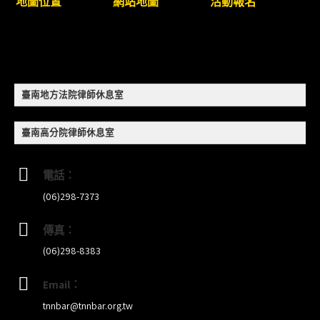
地圖位置
網站地圖
活動報名
8/22~23「平反再導航:2026台灣冤平反協會年度論
壇｣
【重要公告】115年職場霸凌調查專業人才(律師)培
臺南地方法院律師休息室
訓課程（雲嘉南場）錄取通知已發送
臺南高分院律師休息室
本會訂於115年8月15日(六)上午舉辦「使用AI如何幫
助整理資訊?談法律工作中的應用與風險」課程(8/7
電話：
前報名，實體+線上併行)
(06)298-7373
傳真：
(06)298-8383
Email：
tnnbar@tnnbar.org.tw