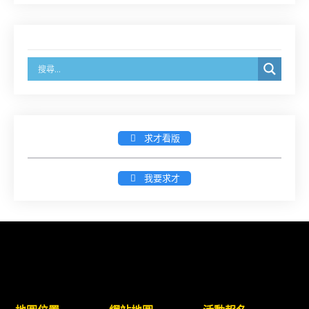
8/14前線上填寫表單登記)
經濟部商業發展署函：自115年6月26日起，新設立
之分公司及商業應參加「勞動權益講習」
臺灣新北地方法院115年第2次約聘辯護人公開甄選
簡章及報名表件【採通訊報名,115年9月11日止(以郵
戳為憑)】
求才看版
徵詢有意願擔任臺南市115年度國民中小學法治教育
我要求才
入校扎根計畫講師之會員(8/14前線上表單登記)
新竹律師公會8/21(五)舉辦「AI職場應用」進修課程
（8/17截止報名，額滿提前截止，實體＋線上同
步）
臺南高分院8/28(五)下午舉辦「家庭關係中的正當防
衛」課程(8/12前向本會報名,實體)