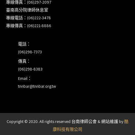
專線傳真：(06)297-2097
【重要公告】115年職場霸凌調查專業人才(律師)培
臺南高分院律師休息室
訓課程（雲嘉南場）錄取通知已發送
專線電話：(06)222-3478
專線傳真：(06)221-8886
本會訂於115年8月15日(六)上午舉辦「使用AI如何幫
助整理資訊?談法律工作中的應用與風險」課程(8/7
電話：
前報名，實體+線上併行)
(06)298-7373
傳真：
(06)298-8383
Email：
tnnbar@tnnbar.org.tw
Copyright © 2020. All rights reserved 台南律師公會 & 網站維護 by
酷
康科技有限公司