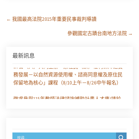
Post
←
我國最高法院2015年重要民事裁判導讀
navigation
參觀國定古蹟台南地方法院
→
最新訊息
【課程報名】全律會與台北律師公會等單位定於8月
29日（六）共同主辦「原住民（族）權利保障之實
務發展－以自然資源使用權、諮商同意權及原住民
保留地為核心」課程（8/10上午－8/26中午報名）
徵求參與115年教師法律諮詢補助計畫人才庫(請於
8/14前線上填寫表單登記)
經濟部商業發展署函：自115年6月26日起，新設立
之分公司及商業應參加「勞動權益講習」