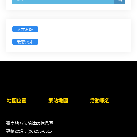
臺灣新北地方法院115年第2次約聘辯護人公開甄選
簡章及報名表件【採通訊報名,115年9月11日止(以郵
戳為憑)】
求才看版
徵詢有意願擔任臺南市115年度國民中小學法治教育
我要求才
入校扎根計畫講師之會員(8/14前線上表單登記)
新竹律師公會8/21(五)舉辦「AI職場應用」進修課程
（8/17截止報名，額滿提前截止，實體＋線上同
步）
臺南高分院8/28(五)下午舉辦「家庭關係中的正當防
地圖位置
網站地圖
活動報名
衛」課程(8/12前向本會報名,實體)
8/22~23「平反再導航:2026台灣冤平反協會年度論
臺南地方法院律師休息室
壇｣
專線電話：(06)298-6815