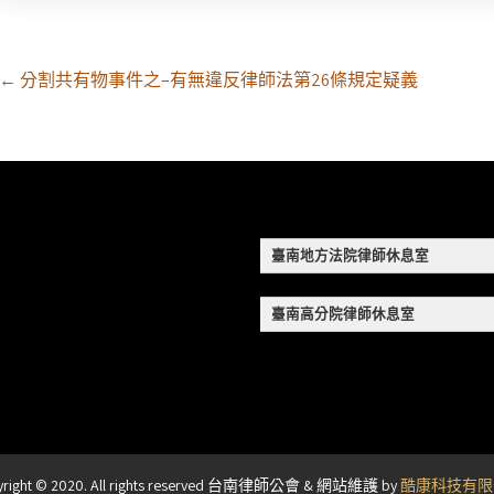
Post
←
分割共有物事件之–有無違反律師法第26條規定疑義
navigation
臺南地方法院律師休息室
臺南高分院律師休息室
yright © 2020. All rights reserved 台南律師公會 & 網站維護 by
酷康科技有限