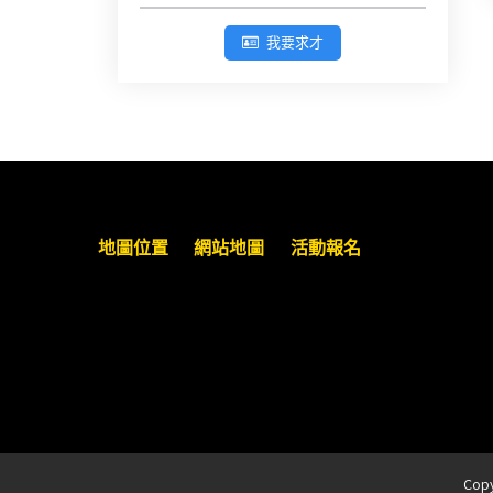
臺灣新北地方法院115年第2次約聘
辯護人公開甄選簡章及報名表件
我要求才
【採通訊報名,115年9月11日止(以郵
戳為憑)】
徵詢有意願擔任臺南市115年度國民
中小學法治教育入校扎根計畫講師
之會員(8/14前線上表單登記)
地圖位置
網站地圖
活動報名
新竹律師公會8/21(五)舉辦「AI職場
應用」進修課程（8/17截止報名，額
滿提前截止，實體＋線上同步）
臺南高分院8/28(五)下午舉辦「家庭
關係中的正當防衛」課程(8/12前向
本會報名,實體)
Cop
8/22~23「平反再導航:2026台灣冤平