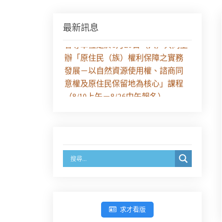
最新訊息
【課程報名】全律會與台北律師公
會等單位定於8月29日（六）共同主
辦「原住民（族）權利保障之實務
發展－以自然資源使用權、諮商同
意權及原住民保留地為核心」課程
（8/10上午－8/26中午報名）
徵求參與115年教師法律諮詢補助計
畫人才庫(請於8/14前線上填寫表單
登記)
經濟部商業發展署函：自115年6月
26日起，新設立之分公司及商業應
參加「勞動權益講習」
求才看版