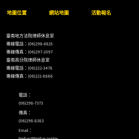
衛」課程(8/12前向本會報名,實體)
地圖位置
網站地圖
活動報名
8/22~23「平反再導航:2026台灣冤平反協會年度論
壇｣
臺南地方法院律師休息室
專線電話：(06)298-6815
【重要公告】115年職場霸凌調查專業人才(律師)培
專線傳真：(06)297-2097
訓課程（雲嘉南場）錄取通知已發送
臺南高分院律師休息室
專線電話：(06)222-3478
本會訂於115年8月15日(六)上午舉辦「使用AI如何幫
專線傳真：(06)221-8886
助整理資訊?談法律工作中的應用與風險」課程(8/7
前報名，實體+線上併行)
電話：
(06)298-7373
傳真：
(06)298-8383
Email：
tnnbar@tnnbar.org.tw