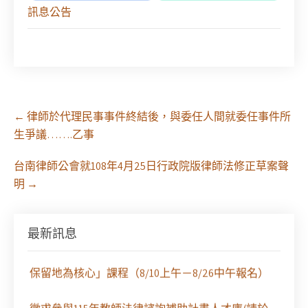
訊息公告
Post
←
律師於代理民事事件終結後，與委任人間就委任事件所
navigation
生爭議…….乙事
台南律師公會就108年4月25日行政院版律師法修正草案聲
明
→
【課程報名】全律會與台北律師公會等單位定於8月
最新訊息
29日（六）共同主辦「原住民（族）權利保障之實
務發展－以自然資源使用權、諮商同意權及原住民
保留地為核心」課程（8/10上午－8/26中午報名）
徵求參與115年教師法律諮詢補助計畫人才庫(請於