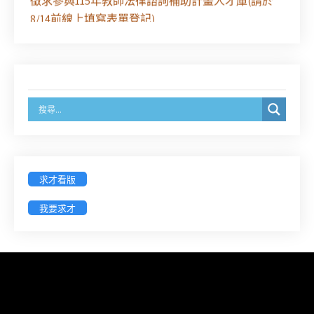
8/14前線上填寫表單登記)
經濟部商業發展署函：自115年6月26日起，新設立
之分公司及商業應參加「勞動權益講習」
臺灣新北地方法院115年第2次約聘辯護人公開甄選
簡章及報名表件【採通訊報名,115年9月11日止(以郵
戳為憑)】
求才看版
徵詢有意願擔任臺南市115年度國民中小學法治教育
入校扎根計畫講師之會員(8/14前線上表單登記)
我要求才
新竹律師公會8/21(五)舉辦「AI職場應用」進修課程
（8/17截止報名，額滿提前截止，實體＋線上同
步）
臺南高分院8/28(五)下午舉辦「家庭關係中的正當防