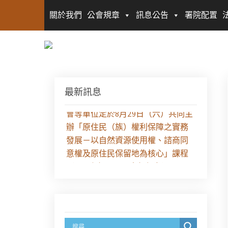
關於我們
公會規章
訊息公告
署院配置
最新訊息
【課程報名】全律會與台北律師公
會等單位定於8月29日（六）共同主
辦「原住民（族）權利保障之實務
發展－以自然資源使用權、諮商同
意權及原住民保留地為核心」課程
（8/10上午－8/26中午報名）
徵求參與115年教師法律諮詢補助計
畫人才庫(請於8/14前線上填寫表單
登記)