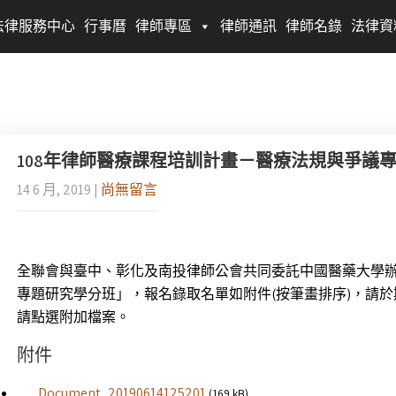
法律服務中心
行事曆
律師專區
律師通訊
律師名錄
法律資
108年律師醫療課程培訓計畫－醫療法規與爭議
14 6 月, 2019
|
尚無留言
全聯會與臺中、彰化及南投律師公會共同委託中國醫藥大學
專題研究學分班」，報名錄取名單如附件(按筆畫排序)，請
請點選附加檔案。
附件
Document_20190614125201
(169 kB)