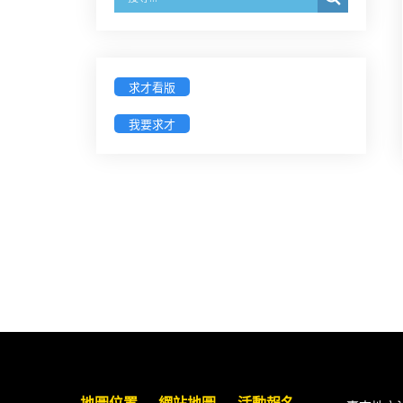
經濟部商業發展署函：自115年6月
26日起，新設立之分公司及商業應
參加「勞動權益講習」
求才看版
臺灣新北地方法院115年第2次約聘
我要求才
辯護人公開甄選簡章及報名表件
【採通訊報名,115年9月11日止(以郵
戳為憑)】
徵詢有意願擔任臺南市115年度國民
中小學法治教育入校扎根計畫講師
之會員(8/14前線上表單登記)
新竹律師公會8/21(五)舉辦「AI職場
應用」進修課程（8/17截止報名，額
滿提前截止，實體＋線上同步）