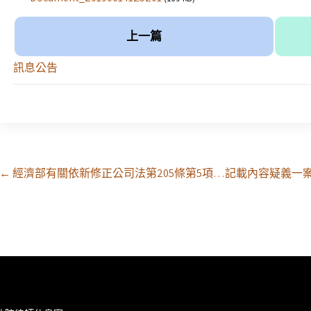
上一篇
訊息公告
Post
←
經濟部有關依新修正公司法第205條第5項…記載內容疑義一
navigation