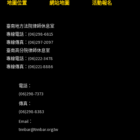
地圖位置
網站地圖
活動報名
衛」課程(8/12前向本會報名,實體)
8/22~23「平反再導航:2026台灣冤平反協會年度論
臺南地方法院律師休息室
壇｣
專線電話：(06)298-6815
專線傳真：(06)297-2097
【重要公告】115年職場霸凌調查專業人才(律師)培
臺南高分院律師休息室
訓課程（雲嘉南場）錄取通知已發送
專線電話：(06)222-3478
專線傳真：(06)221-8886
本會訂於115年8月15日(六)上午舉辦「使用AI如何幫
助整理資訊?談法律工作中的應用與風險」課程(8/7
電話：
前報名，實體+線上併行)
(06)298-7373
傳真：
(06)298-8383
Email：
tnnbar@tnnbar.org.tw