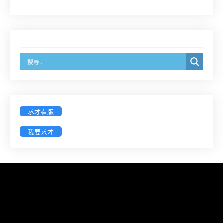
徵求參與115年教師法律諮詢補助計畫人才庫(請於
8/14前線上填寫表單登記)
經濟部商業發展署函：自115年6月26日起，新設立
之分公司及商業應參加「勞動權益講習」
臺灣新北地方法院115年第2次約聘辯護人公開甄選
簡章及報名表件【採通訊報名,115年9月11日止(以郵
戳為憑)】
求才看版
徵詢有意願擔任臺南市115年度國民中小學法治教育
我要求才
入校扎根計畫講師之會員(8/14前線上表單登記)
新竹律師公會8/21(五)舉辦「AI職場應用」進修課程
（8/17截止報名，額滿提前截止，實體＋線上同
步）
臺南高分院8/28(五)下午舉辦「家庭關係中的正當防