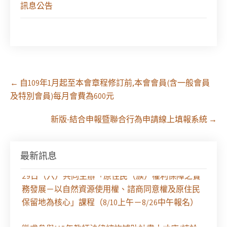
訊息公告
Post
←
自109年1月起至本會章程修訂前,本會會員(含一般會員
navigation
及特別會員)每月會費為600元
新版-結合申報暨聯合行為申請線上填報系統
→
最新訊息
【課程報名】全律會與台北律師公會等單位定於8月
29日（六）共同主辦「原住民（族）權利保障之實
務發展－以自然資源使用權、諮商同意權及原住民
保留地為核心」課程（8/10上午－8/26中午報名）