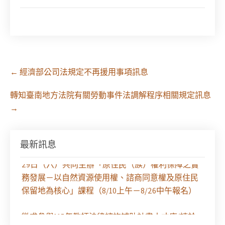
Post
←
經濟部公司法規定不再援用事項訊息
navigation
轉知臺南地方法院有關勞動事件法調解程序相關規定訊息
→
最新訊息
【課程報名】全律會與台北律師公會等單位定於8月
29日（六）共同主辦「原住民（族）權利保障之實
務發展－以自然資源使用權、諮商同意權及原住民
保留地為核心」課程（8/10上午－8/26中午報名）
徵求參與115年教師法律諮詢補助計畫人才庫(請於