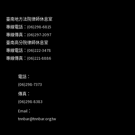
衛」課程(8/12前向本會報名,實體)
8/22~23「平反再導航:2026台灣冤平反協會年度論
臺南地方法院律師休息室
壇｣
專線電話：(06)298-6815
專線傳真：(06)297-2097
【重要公告】115年職場霸凌調查專業人才(律師)培
臺南高分院律師休息室
訓課程（雲嘉南場）錄取通知已發送
專線電話：(06)222-3478
專線傳真：(06)221-8886
本會訂於115年8月15日(六)上午舉辦「使用AI如何幫
助整理資訊?談法律工作中的應用與風險」課程(8/7
電話：
前報名，實體+線上併行)
(06)298-7373
傳真：
(06)298-8383
Email：
tnnbar@tnnbar.org.tw