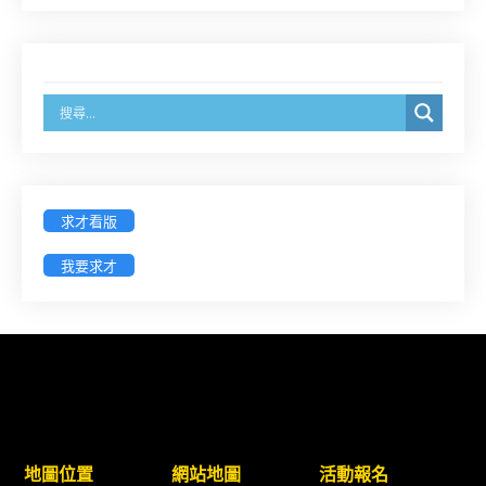
8/14前線上填寫表單登記)
經濟部商業發展署函：自115年6月26日起，新設立
之分公司及商業應參加「勞動權益講習」
臺灣新北地方法院115年第2次約聘辯護人公開甄選
簡章及報名表件【採通訊報名,115年9月11日止(以郵
戳為憑)】
求才看版
徵詢有意願擔任臺南市115年度國民中小學法治教育
我要求才
入校扎根計畫講師之會員(8/14前線上表單登記)
新竹律師公會8/21(五)舉辦「AI職場應用」進修課程
（8/17截止報名，額滿提前截止，實體＋線上同
步）
臺南高分院8/28(五)下午舉辦「家庭關係中的正當防
地圖位置
網站地圖
活動報名