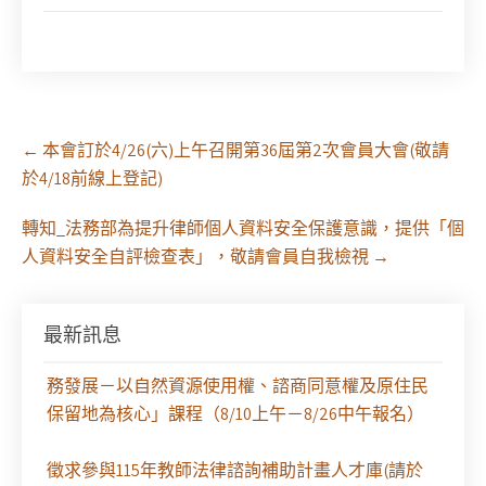
Post
←
本會訂於4/26(六)上午召開第36屆第2次會員大會(敬請
navigation
於4/18前線上登記)
轉知_法務部為提升律師個人資料安全保護意識，提供「個
人資料安全自評檢查表」，敬請會員自我檢視
→
【課程報名】全律會與台北律師公會等單位定於8月
最新訊息
29日（六）共同主辦「原住民（族）權利保障之實
務發展－以自然資源使用權、諮商同意權及原住民
保留地為核心」課程（8/10上午－8/26中午報名）
徵求參與115年教師法律諮詢補助計畫人才庫(請於