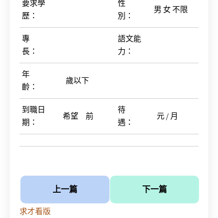
要求學
性
男 女 不限
歷
：
別
：
專
語文能
長
：
力
：
年
歲以下
齡
：
到職日
待
希望 前
元 / 月
期
：
遇
：
上一篇
下一篇
求才看版