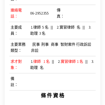
連絡電
傳
06-2952355
話：
真
：
主要成
1.律師 5 名 || 2.實習律師 名 || 3.
員
：
助理 3 名
主要業務
民事 刑事 商事 智財案件 行政訴訟
類型：
非訟
求才對
1.
律師 1 名
|| 2.
實習律師 1 名
|| 3.
象：
助理 名
備
註：
條 件 資 格