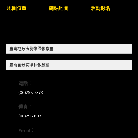
衛」課程(8/12前向本會報名,實體)
地圖位置
網站地圖
活動報名
8/22~23「平反再導航:2026台灣冤平反協會年度論
壇｣
【重要公告】115年職場霸凌調查專業人才(律師)培
訓課程（雲嘉南場）錄取通知已發送
臺南地方法院律師休息室
本會訂於115年8月15日(六)上午舉辦「使用AI如何幫
臺南高分院律師休息室
助整理資訊?談法律工作中的應用與風險」課程(8/7
前報名，實體+線上併行)
電話：
(06)298-7373
傳真：
(06)298-8383
Email：