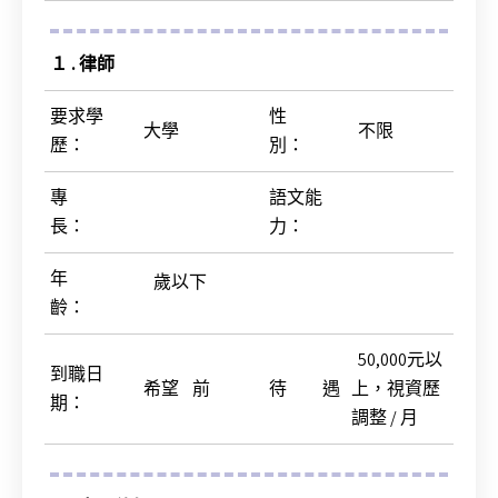
１ . 律師
要求學
性
大學
不限
歷
：
別
：
專
語文能
長
：
力
：
年
歲以下
齡
：
50,000元以
到職日
希望 前
待 遇
上，視資歷
期
：
調整 / 月