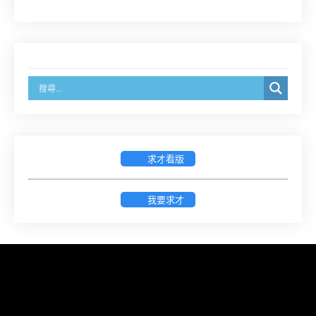
8/14前線上填寫表單登記)
經濟部商業發展署函：自115年6月26日起，新設立
之分公司及商業應參加「勞動權益講習」
臺灣新北地方法院115年第2次約聘辯護人公開甄選
簡章及報名表件【採通訊報名,115年9月11日止(以郵
戳為憑)】
求才看版
徵詢有意願擔任臺南市115年度國民中小學法治教育
入校扎根計畫講師之會員(8/14前線上表單登記)
我要求才
新竹律師公會8/21(五)舉辦「AI職場應用」進修課程
（8/17截止報名，額滿提前截止，實體＋線上同
步）
臺南高分院8/28(五)下午舉辦「家庭關係中的正當防