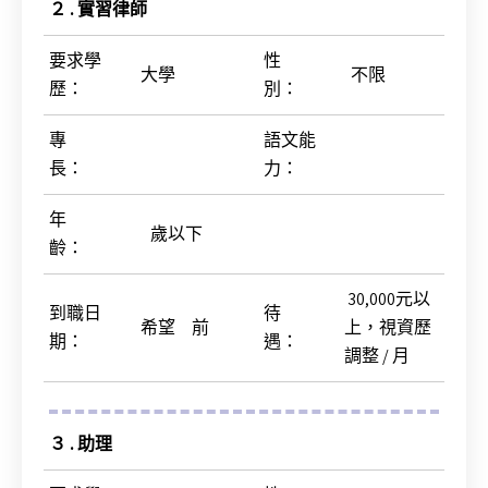
２ . 實習律師
要求學
性
大學
不限
歷
：
別
：
專
語文能
長
：
力
：
年
歲以下
齡
：
30,000元以
到職日
待
希望 前
上，視資歷
期
：
遇
：
調整 / 月
３ . 助理