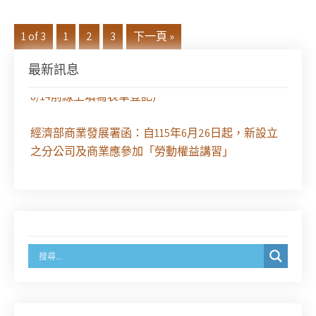
1 of 3
1
2
3
下一頁 »
最新訊息
徵求參與115年教師法律諮詢補助計畫人才庫(請於
8/14前線上填寫表單登記)
經濟部商業發展署函：自115年6月26日起，新設立
之分公司及商業應參加「勞動權益講習」
臺灣新北地方法院115年第2次約聘辯護人公開甄選
簡章及報名表件【採通訊報名,115年9月11日止(以郵
戳為憑)】
徵詢有意願擔任臺南市115年度國民中小學法治教育
入校扎根計畫講師之會員(8/14前線上表單登記)
新竹律師公會8/21(五)舉辦「AI職場應用」進修課程