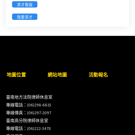
求才看版
（8/17截止報名，額滿提前截止，實體＋線上同
步）
我要求才
臺南高分院8/28(五)下午舉辦「家庭關係中的正當防
衛」課程(8/12前向本會報名,實體)
8/22~23「平反再導航:2026台灣冤平反協會年度論
壇｣
地圖位置
網站地圖
活動報名
【重要公告】115年職場霸凌調查專業人才(律師)培
訓課程（雲嘉南場）錄取通知已發送
臺南地方法院律師休息室
本會訂於115年8月15日(六)上午舉辦「使用AI如何幫
專線電話：(06)298-6815
助整理資訊?談法律工作中的應用與風險」課程(8/7
專線傳真：(06)297-2097
前報名，實體+線上併行)
臺南高分院律師休息室
專線電話：(06)222-3478
徵詢有意願擔任程序監理人之會員(115/8/14截止)