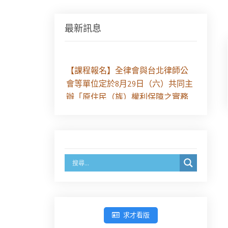
最新訊息
【課程報名】全律會與台北律師公
會等單位定於8月29日（六）共同主
辦「原住民（族）權利保障之實務
發展－以自然資源使用權、諮商同
意權及原住民保留地為核心」課程
（8/10上午－8/26中午報名）
徵求參與115年教師法律諮詢補助計
畫人才庫(請於8/14前線上填寫表單
登記)
經濟部商業發展署函：自115年6月
求才看版
26日起，新設立之分公司及商業應