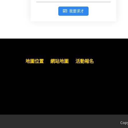
參加「勞動權益講習」
我要求才
臺灣新北地方法院115年第2次約聘
辯護人公開甄選簡章及報名表件
【採通訊報名,115年9月11日止(以郵
戳為憑)】
徵詢有意願擔任臺南市115年度國民
地圖位置
網站地圖
活動報名
中小學法治教育入校扎根計畫講師
之會員(8/14前線上表單登記)
新竹律師公會8/21(五)舉辦「AI職場
應用」進修課程（8/17截止報名，額
滿提前截止，實體＋線上同步）
臺南高分院8/28(五)下午舉辦「家庭
Cop
關係中的正當防衛」課程(8/12前向