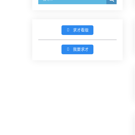
【採通訊報名,115年9月11日止(以郵
戳為憑)】
徵詢有意願擔任臺南市115年度國民
求才看版
中小學法治教育入校扎根計畫講師
之會員(8/14前線上表單登記)
我要求才
新竹律師公會8/21(五)舉辦「AI職場
應用」進修課程（8/17截止報名，額
滿提前截止，實體＋線上同步）
臺南高分院8/28(五)下午舉辦「家庭
關係中的正當防衛」課程(8/12前向
本會報名,實體)
8/22~23「平反再導航:2026台灣冤平
反協會年度論壇｣