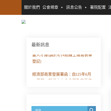
關於我們
公會規章
訊息公告
署院配置
最新訊息
徵求參與115年教師法律諮詢補助計
畫人才庫(請於8/14前線上填寫表單
登記)
經濟部商業發展署函：自115年6月
26日起，新設立之分公司及商業應
參加「勞動權益講習」
臺灣新北地方法院115年第2次約聘
辯護人公開甄選簡章及報名表件