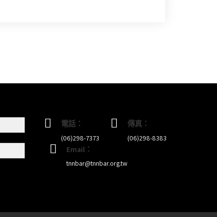
電話：
傳真：
(06)298-7373
(06)298-8383
Email：
tnnbar@tnnbar.org.tw