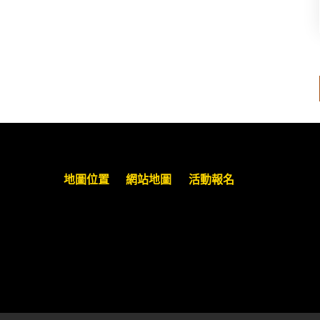
【重要公告】115年職場霸凌調查專
業人才(律師)培訓課程（雲嘉南場）
錄取通知已發送
本會訂於115年8月15日(六)上午舉辦
「使用AI如何幫助整理資訊?談法律
工作中的應用與風險」課程(8/7前報
名，實體+線上併行)
地圖位置
網站地圖
活動報名
徵詢有意願擔任程序監理人之會員
(115/8/14截止)