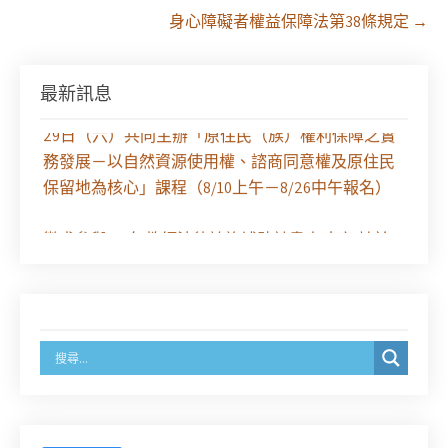
身心障礙者權益保障法第38條規定
→
最新訊息
【課程報名】全律會與台北律師公會等單位定於8月
29日（六）共同主辦「原住民（族）權利保障之實
務發展－以自然資源使用權、諮商同意權及原住民
保留地為核心」課程（8/10上午－8/26中午報名）
徵求參與115年教師法律諮詢補助計畫人才庫(請於
8/14前線上填寫表單登記)
經濟部商業發展署函：自115年6月26日起，新設立
之分公司及商業應參加「勞動權益講習」
臺灣新北地方法院115年第2次約聘辯護人公開甄選
簡章及報名表件【採通訊報名,115年9月11日止(以郵
戳為憑)】