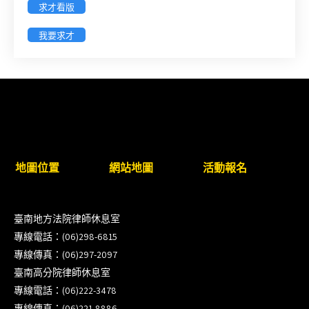
求才看版
徵詢有意願擔任臺南市115年度國民中小學法治教育
我要求才
入校扎根計畫講師之會員(8/14前線上表單登記)
新竹律師公會8/21(五)舉辦「AI職場應用」進修課程
（8/17截止報名，額滿提前截止，實體＋線上同
步）
臺南高分院8/28(五)下午舉辦「家庭關係中的正當防
地圖位置
網站地圖
活動報名
衛」課程(8/12前向本會報名,實體)
8/22~23「平反再導航:2026台灣冤平反協會年度論
臺南地方法院律師休息室
壇｣
專線電話：(06)298-6815
專線傳真：(06)297-2097
【重要公告】115年職場霸凌調查專業人才(律師)培
臺南高分院律師休息室
訓課程（雲嘉南場）錄取通知已發送
專線電話：(06)222-3478
專線傳真：(06)221-8886