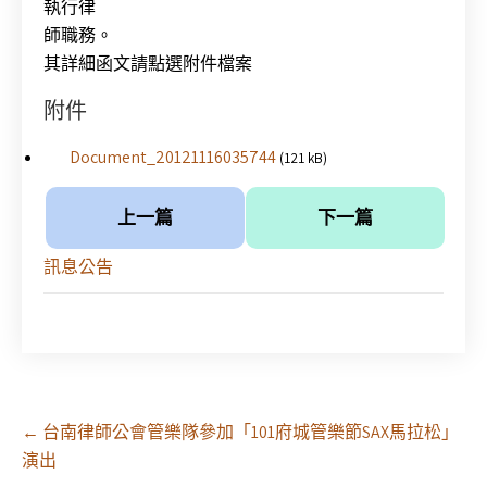
執行律
師職務。
其詳細函文請點選附件檔案
附件
Document_20121116035744
(121 kB)
上一篇
下一篇
訊息公告
Post
←
台南律師公會管樂隊參加「101府城管樂節SAX馬拉松」
navigation
演出