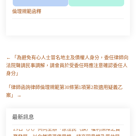
倫理規範函釋
Post
←
「為避免有心人士冒名地主及債權人身分，委任律師向
navigation
法院聲請民事調解，請會員於受委任時應注意確認委任人
身分」
「律師函詢律師倫理規範第30條第1項第2款適用疑義乙
案」
→
最新訊息
【課程報名】全律會與台北律師公會等單位定於8月
29日（六）共同主辦「原住民（族）權利保障之實