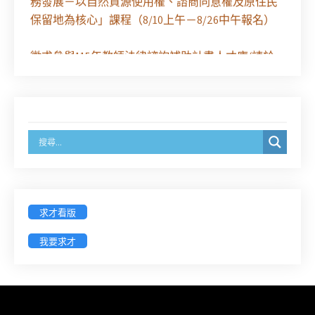
務發展－以自然資源使用權、諮商同意權及原住民
保留地為核心」課程（8/10上午－8/26中午報名）
徵求參與115年教師法律諮詢補助計畫人才庫(請於
8/14前線上填寫表單登記)
經濟部商業發展署函：自115年6月26日起，新設立
之分公司及商業應參加「勞動權益講習」
臺灣新北地方法院115年第2次約聘辯護人公開甄選
簡章及報名表件【採通訊報名,115年9月11日止(以郵
戳為憑)】
求才看版
徵詢有意願擔任臺南市115年度國民中小學法治教育
我要求才
入校扎根計畫講師之會員(8/14前線上表單登記)
新竹律師公會8/21(五)舉辦「AI職場應用」進修課程
（8/17截止報名，額滿提前截止，實體＋線上同