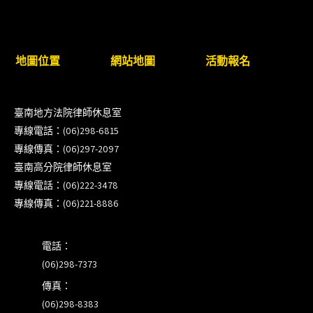
步）
臺南高分院8/28(五)下午舉辦「家庭關係中的正當防
地圖位置
網站地圖
活動報名
衛」課程(8/12前向本會報名,實體)
8/22~23「平反再導航:2026台灣冤平反協會年度論
臺南地方法院律師休息室
壇｣
專線電話：(06)298-6815
專線傳真：(06)297-2097
【重要公告】115年職場霸凌調查專業人才(律師)培
臺南高分院律師休息室
訓課程（雲嘉南場）錄取通知已發送
專線電話：(06)222-3478
專線傳真：(06)221-8886
本會訂於115年8月15日(六)上午舉辦「使用AI如何幫
助整理資訊?談法律工作中的應用與風險」課程(8/7
電話：
前報名，實體+線上併行)
(06)298-7373
傳真：
(06)298-8383