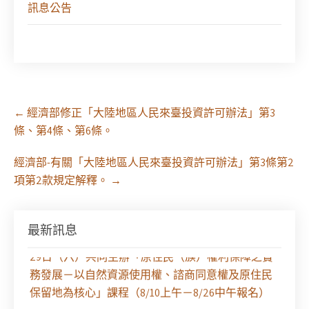
訊息公告
Post
←
經濟部修正「大陸地區人民來臺投資許可辦法」第3
navigation
條、第4條、第6條。
經濟部-有關「大陸地區人民來臺投資許可辦法」第3條第2
項第2款規定解釋。
→
最新訊息
【課程報名】全律會與台北律師公會等單位定於8月
29日（六）共同主辦「原住民（族）權利保障之實
務發展－以自然資源使用權、諮商同意權及原住民
保留地為核心」課程（8/10上午－8/26中午報名）