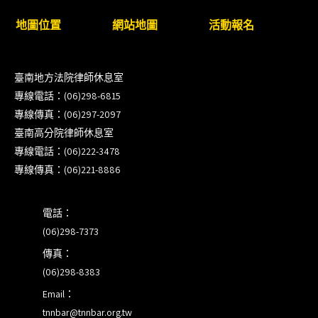
臺南高分院8/28(五)下午舉辦「家庭關係中的正當防
地圖位置
網站地圖
活動報名
衛」課程(8/12前向本會報名,實體)
8/22~23「平反再導航:2026台灣冤平反協會年度論
臺南地方法院律師休息室
壇｣
專線電話：(06)298-6815
專線傳真：(06)297-2097
【重要公告】115年職場霸凌調查專業人才(律師)培
臺南高分院律師休息室
訓課程（雲嘉南場）錄取通知已發送
專線電話：(06)222-3478
專線傳真：(06)221-8886
本會訂於115年8月15日(六)上午舉辦「使用AI如何幫
助整理資訊?談法律工作中的應用與風險」課程(8/7
電話：
前報名，實體+線上併行)
(06)298-7373
傳真：
(06)298-8383
Email：
tnnbar@tnnbar.org.tw