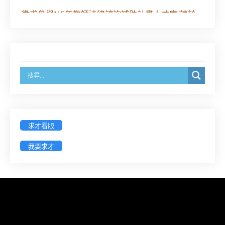
徵求參與115年教師法律諮詢補助計畫人才庫(請於
8/14前線上填寫表單登記)
經濟部商業發展署函：自115年6月26日起，新設立
之分公司及商業應參加「勞動權益講習」
臺灣新北地方法院115年第2次約聘辯護人公開甄選
簡章及報名表件【採通訊報名,115年9月11日止(以郵
戳為憑)】
求才看版
徵詢有意願擔任臺南市115年度國民中小學法治教育
我要求才
入校扎根計畫講師之會員(8/14前線上表單登記)
新竹律師公會8/21(五)舉辦「AI職場應用」進修課程
（8/17截止報名，額滿提前截止，實體＋線上同
步）