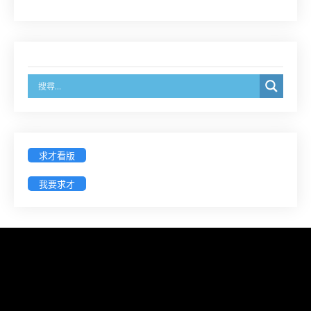
簡章及報名表件【採通訊報名,115年9月11日止(以郵
戳為憑)】
徵詢有意願擔任臺南市115年度國民中小學法治教育
入校扎根計畫講師之會員(8/14前線上表單登記)
新竹律師公會8/21(五)舉辦「AI職場應用」進修課程
（8/17截止報名，額滿提前截止，實體＋線上同
步）
求才看版
我要求才
臺南高分院8/28(五)下午舉辦「家庭關係中的正當防
衛」課程(8/12前向本會報名,實體)
8/22~23「平反再導航:2026台灣冤平反協會年度論
壇｣
【重要公告】115年職場霸凌調查專業人才(律師)培