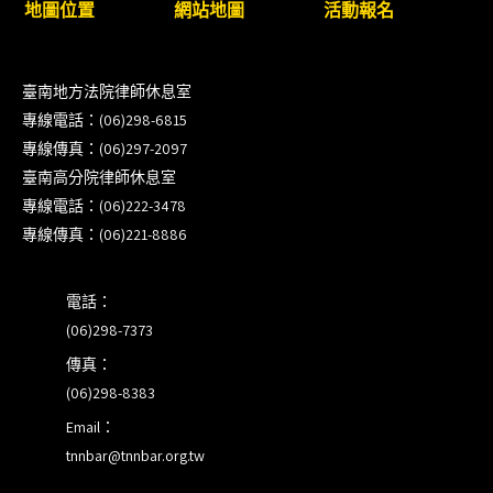
訓課程（雲嘉南場）錄取通知已發送
地圖位置
網站地圖
活動報名
本會訂於115年8月15日(六)上午舉辦「使用AI如何幫
助整理資訊?談法律工作中的應用與風險」課程(8/7
臺南地方法院律師休息室
前報名，實體+線上併行)
專線電話：(06)298-6815
專線傳真：(06)297-2097
徵詢有意願擔任程序監理人之會員(115/8/14截止)
臺南高分院律師休息室
專線電話：(06)222-3478
專線傳真：(06)221-8886
電話：
(06)298-7373
傳真：
(06)298-8383
Email：
tnnbar@tnnbar.org.tw