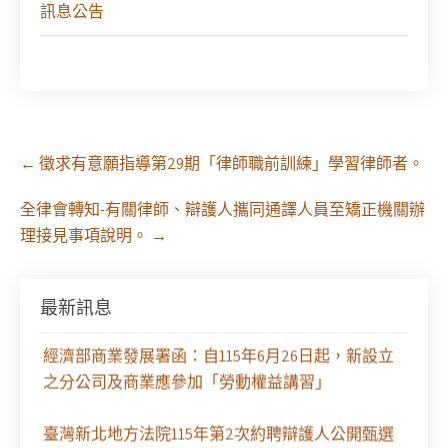
訊息公告
Post
←
徵求有意願指導第29期「律師職前訓練」學習律師者。
navigation
全律會轉知-有關律師、辯護人攜同通譯人員至矯正機關辦
理接見事項說明。
→
徵求參與115年教師法律諮詢補助計畫人才庫(請於
8/14前線上填寫表單登記)
最新訊息
經濟部商業發展署函：自115年6月26日起，新設立
之分公司及商業應參加「勞動權益講習」
臺灣新北地方法院115年第2次約聘辯護人公開甄選