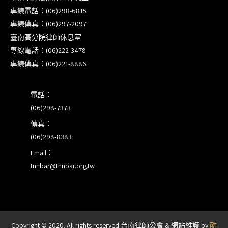
訓課程（雲嘉南場）錄取通知已發送
專線電話：(06)298-6815
專線傳真：(06)297-2097
本會訂於115年8月15日(六)上午舉辦「使用AI如何幫
臺南高分院律師休息室
助整理資訊?談法律工作中的應用與風險」課程(8/7
專線電話：(06)222-3478
前報名，實體+線上併行)
專線傳真：(06)221-8886
電話：
(06)298-7373
傳真：
(06)298-8383
Email：
tnnbar@tnnbar.org.tw
Copyright © 2020. All rights reserved 台南律師公會 & 網站維護 by
酷