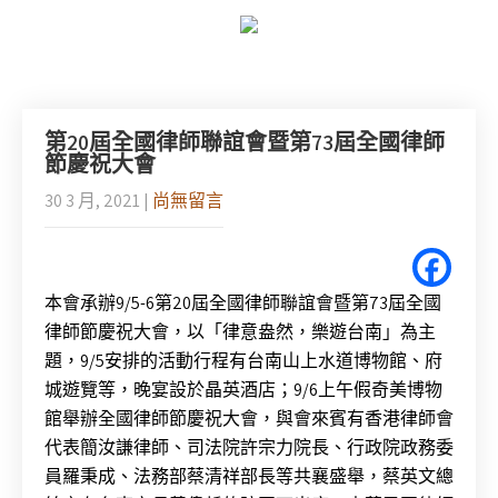
第20屆全國律師聯誼會暨第73屆全國律師
節慶祝大會
30 3 月, 2021
|
尚無留言
本會承辦
9
/5-6
第20屆全國律師聯誼會暨第73屆全國
律師節慶祝大會，以「律意盎然，樂遊台南」為主
題，
9
/5安排的
活動行程
有
台南山上水道博物館、府
城遊覽等，晚宴設於晶英酒店
；
9
/6
上午假奇美博物
館舉辦全國律師節慶祝大會，
與會來賓
有香港律師會
代表簡汝謙律師、司法院許宗力院長、行政院政務委
員羅秉成、法務部蔡清祥部長等共襄盛舉，蔡英文總