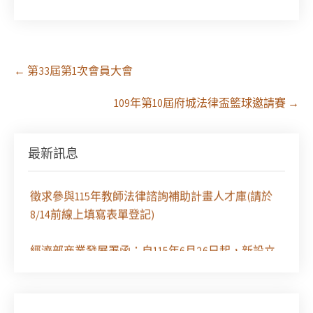
Post
←
第33屆第1次會員大會
navigation
109年第10屆府城法律盃籃球邀請賽
→
【課程報名】全律會與台北律師公會等單位定於8月
29日（六）共同主辦「原住民（族）權利保障之實
務發展－以自然資源使用權、諮商同意權及原住民
最新訊息
保留地為核心」課程（8/10上午－8/26中午報名）
徵求參與115年教師法律諮詢補助計畫人才庫(請於
8/14前線上填寫表單登記)
經濟部商業發展署函：自115年6月26日起，新設立
之分公司及商業應參加「勞動權益講習」
臺灣新北地方法院115年第2次約聘辯護人公開甄選