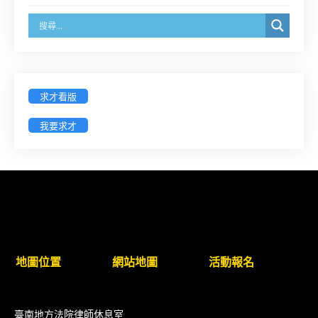
簡章及報名表件【採通訊報名,115年9月11日止(以郵
戳為憑)】
徵詢有意願擔任臺南市115年度國民中小學法治教育
入校扎根計畫講師之會員(8/14前線上表單登記)
求才看版
新竹律師公會8/21(五)舉辦「AI職場應用」進修課程
我要求才
（8/17截止報名，額滿提前截止，實體＋線上同
步）
臺南高分院8/28(五)下午舉辦「家庭關係中的正當防
衛」課程(8/12前向本會報名,實體)
8/22~23「平反再導航:2026台灣冤平反協會年度論
地圖位置
網站地圖
活動報名
壇｣
【重要公告】115年職場霸凌調查專業人才(律師)培
臺南地方法院律師休息室