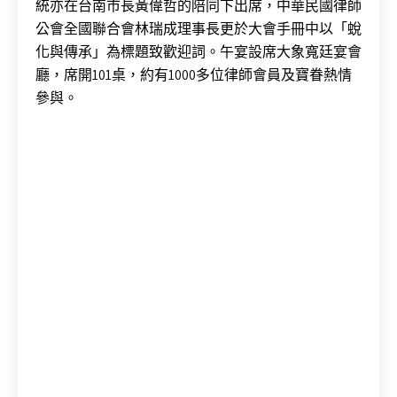
統亦在台南市長黃偉哲的陪同下出席，中華民國律師
公會全國聯合會林瑞成理事長更於大會手冊中以「蛻
化與傳承」為標題致歡迎詞。午宴
設席大象寬廷宴會
廳，席開101桌，約有1000多位律師會員及寶眷熱情
參與。