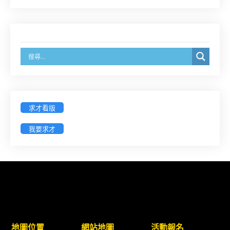
臺灣新北地方法院115年第2次約聘辯護人公開甄選
簡章及報名表件【採通訊報名,115年9月11日止(以郵
戳為憑)】
徵詢有意願擔任臺南市115年度國民中小學法治教育
入校扎根計畫講師之會員(8/14前線上表單登記)
求才看版
新竹律師公會8/21(五)舉辦「AI職場應用」進修課程
（8/17截止報名，額滿提前截止，實體＋線上同
我要求才
步）
臺南高分院8/28(五)下午舉辦「家庭關係中的正當防
衛」課程(8/12前向本會報名,實體)
8/22~23「平反再導航:2026台灣冤平反協會年度論
壇｣
地圖位置
網站地圖
活動報名