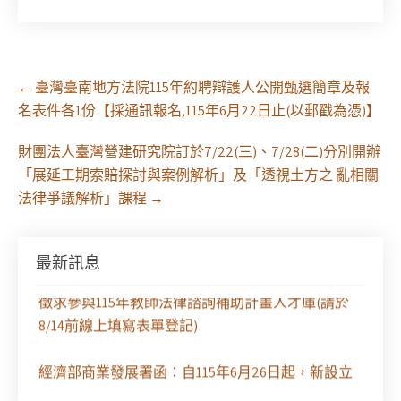
Post
←
臺灣臺南地方法院115年約聘辯護人公開甄選簡章及報
navigation
名表件各1份【採通訊報名,115年6月22日止(以郵戳為憑)】
財團法人臺灣營建研究院訂於7/22(三)、7/28(二)分別開辦
「展延工期索賠探討與案例解析」及「透視土方之 亂相關
【課程報名】全律會與台北律師公會等單位定於8月
法律爭議解析」課程
→
29日（六）共同主辦「原住民（族）權利保障之實
務發展－以自然資源使用權、諮商同意權及原住民
保留地為核心」課程（8/10上午－8/26中午報名）
最新訊息
徵求參與115年教師法律諮詢補助計畫人才庫(請於
8/14前線上填寫表單登記)
經濟部商業發展署函：自115年6月26日起，新設立
之分公司及商業應參加「勞動權益講習」