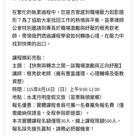
在繁忙的執業過程中，您是否曾感到職場壓力如影隨
形？
為了協助大家找回工作的熱情與平衡，
苗栗律師
公會特別邀請到專長於職場激勵與紓壓的根秀欽老
師，
帶領我們透過課程學習如何轉換心境，在壓力中
找到快樂的出口。
課程精彩亮點：
主題：【快樂與轉念之間－談職場激勵與正向紓壓】
講師：根秀欽老師（擁有豐富護理、心理輔導及衛教
資歷）
時間：115年8月16日（日）上午9:00-12:00
地點：水漾月明度假文旅（苗栗縣頭屋鄉）
報名優惠：實體課程會員可攜一名眷屬免報名費（僅
需繳納保證金，
全程參與即退還）。
本次實體課程名額僅限30人，線上課程限額500人，
報名採先搶先贏制，請務必把握機會！