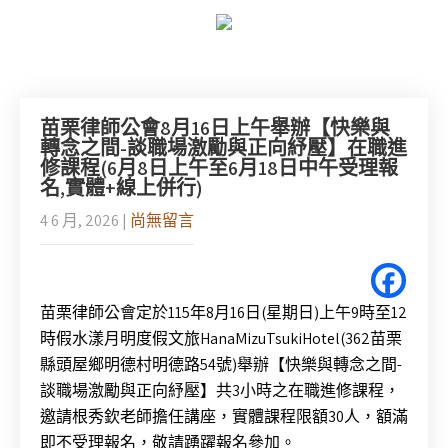
苗栗律師公會8月16日上午舉辦【快樂與
轉念之間-談職場激勵與正向紓壓】在職進
修課程(6月8日上午至6月18日中午受理報
名,實體+線上併行)
4 6 月, 2026
|
尚無留言
苗栗律師公會定於115年8月16日(星期日)
上午9時至12
時假水漾月明度假文旅HanaMizuTsuki
Hotel(362苗栗
縣頭屋鄉明德村明德路54號)舉辦【
快樂與轉念之間-
談職場激勵與正向紓壓】
共3小時之在職進修課程，
邀請根秀欽老師擔任講座，
實體課程限額30人，額滿
即不受理報名，敬請踴躍報名參加。