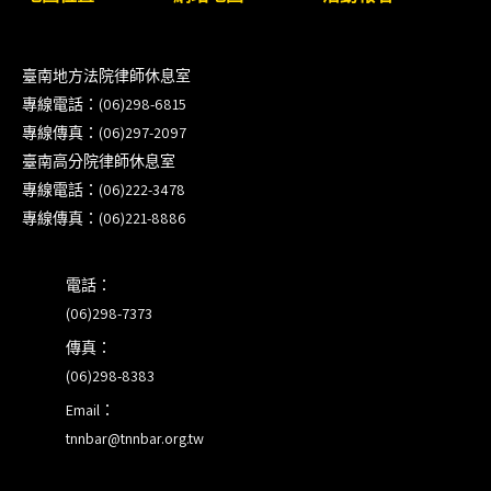
【重要公告】115年職場霸凌調查專業人才(律師)培
訓課程（雲嘉南場）錄取通知已發送
臺南地方法院律師休息室
專線電話：(06)298-6815
本會訂於115年8月15日(六)上午舉辦「使用AI如何幫
專線傳真：(06)297-2097
助整理資訊?談法律工作中的應用與風險」課程(8/7
臺南高分院律師休息室
前報名，實體+線上併行)
專線電話：(06)222-3478
專線傳真：(06)221-8886
電話：
(06)298-7373
傳真：
(06)298-8383
Email：
tnnbar@tnnbar.org.tw