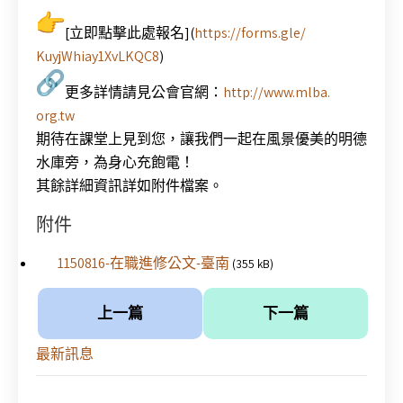
[立即點擊此處報名](
https://forms.gle/
KuyjWhiay1XvLKQC8
)
更多詳情請見公會官網：
http://www.mlba.
org.tw
期待在課堂上見到您，讓我們一起在風景優美的明德
水庫旁，
為身心充飽電！
其餘詳細資訊詳如附件檔案。
附件
1150816-在職進修公文-臺南
(355 kB)
上一篇
下一篇
最新訊息