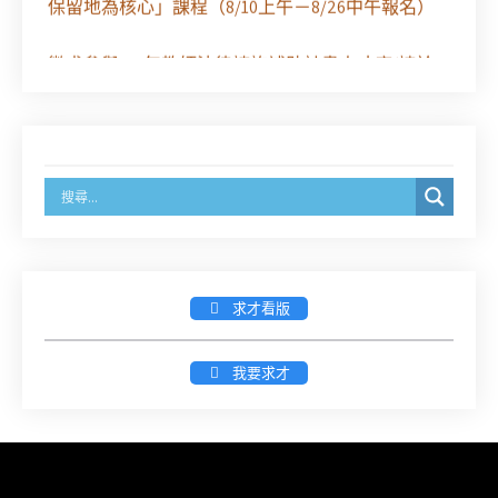
保留地為核心」課程（8/10上午－8/26中午報名）
徵求參與115年教師法律諮詢補助計畫人才庫(請於
8/14前線上填寫表單登記)
經濟部商業發展署函：自115年6月26日起，新設立
之分公司及商業應參加「勞動權益講習」
臺灣新北地方法院115年第2次約聘辯護人公開甄選
簡章及報名表件【採通訊報名,115年9月11日止(以郵
戳為憑)】
求才看版
徵詢有意願擔任臺南市115年度國民中小學法治教育
我要求才
入校扎根計畫講師之會員(8/14前線上表單登記)
新竹律師公會8/21(五)舉辦「AI職場應用」進修課程
（8/17截止報名，額滿提前截止，實體＋線上同
步）