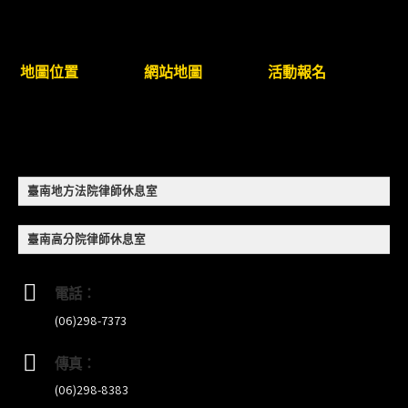
臺南高分院8/28(五)下午舉辦「家庭關係中的正當防
衛」課程(8/12前向本會報名,實體)
地圖位置
網站地圖
活動報名
8/22~23「平反再導航:2026台灣冤平反協會年度論
壇｣
【重要公告】115年職場霸凌調查專業人才(律師)培
臺南地方法院律師休息室
訓課程（雲嘉南場）錄取通知已發送
臺南高分院律師休息室
本會訂於115年8月15日(六)上午舉辦「使用AI如何幫
助整理資訊?談法律工作中的應用與風險」課程(8/7
電話：
前報名，實體+線上併行)
(06)298-7373
傳真：
(06)298-8383