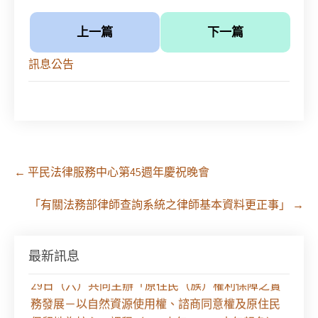
上一篇
下一篇
訊息公告
Post
←
平民法律服務中心第45週年慶祝晚會
navigation
「有關法務部律師查詢系統之律師基本資料更正事」
→
最新訊息
【課程報名】全律會與台北律師公會等單位定於8月
29日（六）共同主辦「原住民（族）權利保障之實
務發展－以自然資源使用權、諮商同意權及原住民