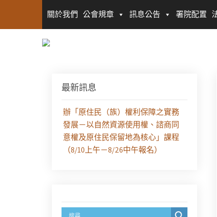
關於我們
公會規章
訊息公告
署院配置
【課程報名】全律會與台北律師公
最新訊息
會等單位定於8月29日（六）共同主
辦「原住民（族）權利保障之實務
發展－以自然資源使用權、諮商同
意權及原住民保留地為核心」課程
（8/10上午－8/26中午報名）
徵求參與115年教師法律諮詢補助計
畫人才庫(請於8/14前線上填寫表單
登記)