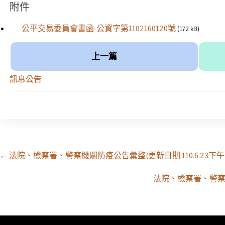
附件
公平交易委員會書函-公資字第1102160120號
(172 kB)
上一篇
訊息公告
Post
←
法院、檢察署、警察機關防疫公告彙整(更新日期:110.6.23下午1
navigation
法院、檢察署、警察機關