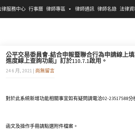
法律服務中心
行事曆
律師專區
律師通訊
律師名錄
法律資
公平交易委員會-結合申報暨聯合行為申請線上
進度線上查詢功能」訂於110.7.1啟用。
24 6 月, 2021
|
尚無留言
對於此系統新增功能相關事宜如有疑問請電洽02-23517588分
函文及操作手冊請點選附件檔案。