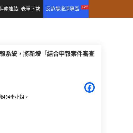
HOT
料庫連結
表單下載
反詐騙澄清專區
填報系統，將新增「結合申報案件審查
機484李小姐。