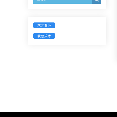
經濟部商業發展署函：自115年6月
26日起，新設立之分公司及商業應
參加「勞動權益講習」
求才看版
臺灣新北地方法院115年第2次約聘
我要求才
辯護人公開甄選簡章及報名表件
【採通訊報名,115年9月11日止(以郵
戳為憑)】
徵詢有意願擔任臺南市115年度國民
中小學法治教育入校扎根計畫講師
之會員(8/14前線上表單登記)
新竹律師公會8/21(五)舉辦「AI職場
應用」進修課程（8/17截止報名，額
滿提前截止，實體＋線上同步）