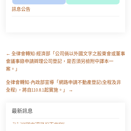
訊息公告
Post
←
全律會轉知-經濟部「公司倘以外國文字之股東會或董事
navigation
會議事錄申請辧理公司登記，是否須另檢附中譯本一
案。」
全律會轉知-內政部宣導「網路申請不動產登記(全程及非
全程) ，將自110.8.1起實施。」
→
最新訊息
徵求參與115年教師法律諮詢補助計畫人才庫(請於
8/14前線上填寫表單登記)