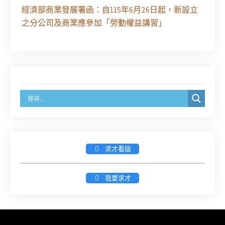
經濟部商業發展署函：自115年6月26日起，新設立
之分公司及商業應參加「勞動權益講習」
臺灣新北地方法院115年第2次約聘辯護人公開甄選
簡章及報名表件【採通訊報名,115年9月11日止(以郵
戳為憑)】
徵詢有意願擔任臺南市115年度國民中小學法治教育
入校扎根計畫講師之會員(8/14前線上表單登記)
新竹律師公會8/21(五)舉辦「AI職場應用」進修課程
求才看版
（8/17截止報名，額滿提前截止，實體＋線上同
步）
我要求才
臺南高分院8/28(五)下午舉辦「家庭關係中的正當防
衛」課程(8/12前向本會報名,實體)