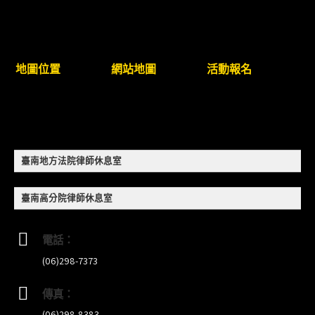
8/22~23「平反再導航:2026台灣冤平反協會年度論
壇｣
【重要公告】115年職場霸凌調查專業人才(律師)培
地圖位置
網站地圖
活動報名
訓課程（雲嘉南場）錄取通知已發送
本會訂於115年8月15日(六)上午舉辦「使用AI如何幫
助整理資訊?談法律工作中的應用與風險」課程(8/7
前報名，實體+線上併行)
臺南地方法院律師休息室
徵詢有意願擔任程序監理人之會員(115/8/14截止)
臺南高分院律師休息室
電話：
(06)298-7373
傳真：
(06)298-8383