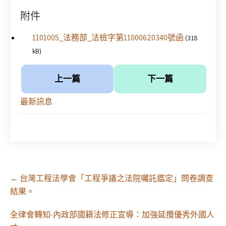
附件
1101005_法務部_法檢字第11000620340號函
(318
kB)
上一篇
下一篇
最新訊息
Post
←
台灣工程法學會「工程爭議之法院囑託鑑定」問卷調查
navigation
結果。
全律會轉知-內政部國籍法修正宣導：加強延攬優秀外國人