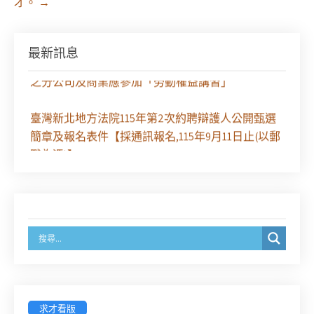
才。
→
徵求參與115年教師法律諮詢補助計畫人才庫(請於
8/14前線上填寫表單登記)
最新訊息
經濟部商業發展署函：自115年6月26日起，新設立
之分公司及商業應參加「勞動權益講習」
臺灣新北地方法院115年第2次約聘辯護人公開甄選
簡章及報名表件【採通訊報名,115年9月11日止(以郵
戳為憑)】
徵詢有意願擔任臺南市115年度國民中小學法治教育
入校扎根計畫講師之會員(8/14前線上表單登記)
新竹律師公會8/21(五)舉辦「AI職場應用」進修課程
（8/17截止報名，額滿提前截止，實體＋線上同
步）
求才看版