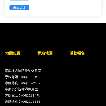
臺南高分院8/28(五)下午舉辦「家庭關係中的正當防
衛」課程(8/12前向本會報名,實體)
我要求才
8/22~23「平反再導航:2026台灣冤平反協會年度論
壇｣
【重要公告】115年職場霸凌調查專業人才(律師)培
訓課程（雲嘉南場）錄取通知已發送
地圖位置
網站地圖
活動報名
本會訂於115年8月15日(六)上午舉辦「使用AI如何幫
助整理資訊?談法律工作中的應用與風險」課程(8/7
前報名，實體+線上併行)
臺南地方法院律師休息室
專線電話：(06)298-6815
徵詢有意願擔任程序監理人之會員(115/8/14截止)
專線傳真：(06)297-2097
臺南高分院律師休息室
專線電話：(06)222-3478
專線傳真：(06)221-8886