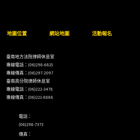
臺南高分院8/28(五)下午舉辦「家庭關係中的正當防
衛」課程(8/12前向本會報名,實體)
地圖位置
網站地圖
活動報名
8/22~23「平反再導航:2026台灣冤平反協會年度論
壇｣
臺南地方法院律師休息室
【重要公告】115年職場霸凌調查專業人才(律師)培
專線電話：(06)298-6815
訓課程（雲嘉南場）錄取通知已發送
專線傳真：(06)297-2097
臺南高分院律師休息室
本會訂於115年8月15日(六)上午舉辦「使用AI如何幫
專線電話：(06)222-3478
助整理資訊?談法律工作中的應用與風險」課程(8/7
專線傳真：(06)221-8886
前報名，實體+線上併行)
電話：
(06)298-7373
傳真：