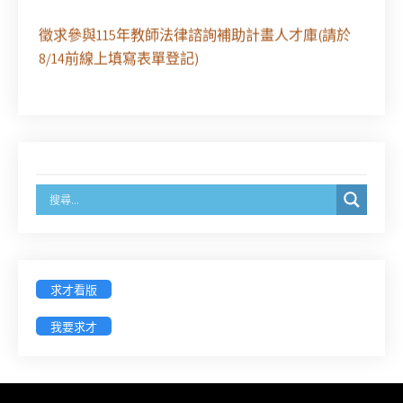
徵求參與115年教師法律諮詢補助計畫人才庫(請於
8/14前線上填寫表單登記)
經濟部商業發展署函：自115年6月26日起，新設立
之分公司及商業應參加「勞動權益講習」
臺灣新北地方法院115年第2次約聘辯護人公開甄選
簡章及報名表件【採通訊報名,115年9月11日止(以郵
戳為憑)】
徵詢有意願擔任臺南市115年度國民中小學法治教育
入校扎根計畫講師之會員(8/14前線上表單登記)
求才看版
我要求才
新竹律師公會8/21(五)舉辦「AI職場應用」進修課程
（8/17截止報名，額滿提前截止，實體＋線上同
步）