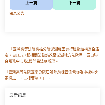
上一篇
下一篇
訊息公告
Post
←
「臺灣高等法院高雄分院澎湖庭因進行建物結構安全鑑
navigation
定，自111.2.7起相關業務請改至澎湖地方法院單一窗口聯
合服務中心及1樓簡易法庭辦理。」
「臺灣高等法院臺南分院已解除前棟西側電梯及中棟中央
電梯之一、二樓管制。」
→
【課程報名】全律會與台北律師公會等單位定於8月
29日（六）共同主辦「原住民（族）權利保障之實
最新訊息
務發展－以自然資源使用權、諮商同意權及原住民
保留地為核心」課程（8/10上午－8/26中午報名）