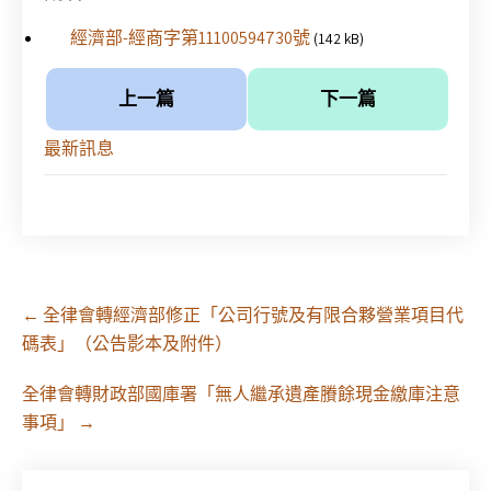
經濟部-經商字第11100594730號
(142 kB)
上一篇
下一篇
最新訊息
Post
←
全律會轉經濟部修正「公司行號及有限合夥營業項目代
navigation
碼表」（公告影本及附件）
全律會轉財政部國庫署「無人繼承遺產賸餘現金繳庫注意
事項」
→