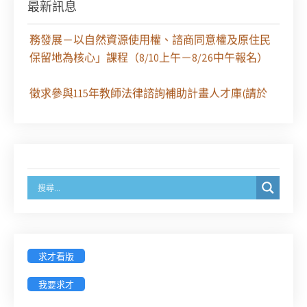
【課程報名】全律會與台北律師公會等單位定於8月
最新訊息
29日（六）共同主辦「原住民（族）權利保障之實
務發展－以自然資源使用權、諮商同意權及原住民
保留地為核心」課程（8/10上午－8/26中午報名）
徵求參與115年教師法律諮詢補助計畫人才庫(請於
8/14前線上填寫表單登記)
經濟部商業發展署函：自115年6月26日起，新設立
之分公司及商業應參加「勞動權益講習」
臺灣新北地方法院115年第2次約聘辯護人公開甄選
簡章及報名表件【採通訊報名,115年9月11日止(以郵
戳為憑)】
求才看版
徵詢有意願擔任臺南市115年度國民中小學法治教育
我要求才
入校扎根計畫講師之會員(8/14前線上表單登記)