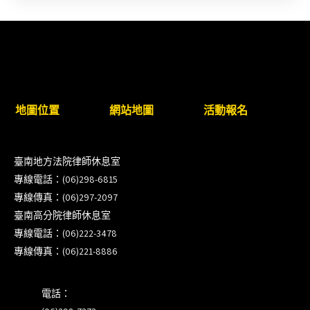
新竹律師公會8/21(五)舉辦「AI職場應用」進修課程
（8/17截止報名，額滿提前截止，實體＋線上同
步）
臺南高分院8/28(五)下午舉辦「家庭關係中的正當防
衛」課程(8/12前向本會報名,實體)
地圖位置
網站地圖
活動報名
8/22~23「平反再導航:2026台灣冤平反協會年度論
壇｣
臺南地方法院律師休息室
專線電話：(06)298-6815
【重要公告】115年職場霸凌調查專業人才(律師)培
專線傳真：(06)297-2097
訓課程（雲嘉南場）錄取通知已發送
臺南高分院律師休息室
專線電話：(06)222-3478
本會訂於115年8月15日(六)上午舉辦「使用AI如何幫
專線傳真：(06)221-8886
助整理資訊?談法律工作中的應用與風險」課程(8/7
前報名，實體+線上併行)
電話：