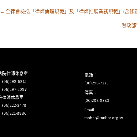
Post
←
全律會檢送「律師倫理規範」及「律師推展業務規範」(含修
navigation
財政部
法院律師休息室
電話：
6)298-6815
(06)298-7373
6)297-2097
傳真：
院律師休息室
(06)298-8383
6)222-3478
Email：
6)221-8886
tnnbar@tnnbar.org.tw