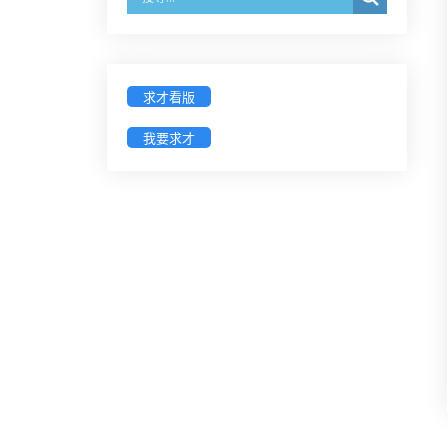
經濟部商業發展署函：自115年6月
26日起，新設立之分公司及商業應
參加「勞動權益講習」
求才看版
臺灣新北地方法院115年第2次約聘
我要求才
辯護人公開甄選簡章及報名表件
【採通訊報名,115年9月11日止(以郵
戳為憑)】
徵詢有意願擔任臺南市115年度國民
中小學法治教育入校扎根計畫講師
之會員(8/14前線上表單登記)
新竹律師公會8/21(五)舉辦「AI職場
應用」進修課程（8/17截止報名，額
滿提前截止，實體＋線上同步）