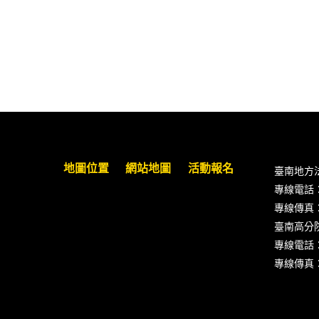
臺南高分院8/28(五)下午舉辦「家庭
關係中的正當防衛」課程(8/12前向
本會報名,實體)
8/22~23「平反再導航:2026台灣冤平
反協會年度論壇｣
【重要公告】115年職場霸凌調查專
地圖位置
網站地圖
活動報名
業人才(律師)培訓課程（雲嘉南場）
臺南地方
錄取通知已發送
專線電話：(0
專線傳真：(0
本會訂於115年8月15日(六)上午舉辦
臺南高分
「使用AI如何幫助整理資訊?談法律
專線電話：(0
工作中的應用與風險」課程(8/7前報
專線傳真：(0
名，實體+線上併行)