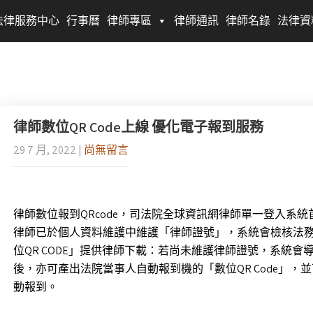
法律服務中心
行事曆
律師專區
律師通訊
律師名錄
法律資
律師數位QR Code上線 優化電子報到服務
29 7 月, 2022
|
尚無留言
律師數位報到QRcode，司法院全球資訊網律師單一登入系統首
律師已於個人資料維護中維護「律師證號」，系統會檢核法
位QR CODE」提供律師下載：若尚未維護律師證號，系統
後，亦可產出法院當事人自動報到機的「數位QR Code」
動報到。