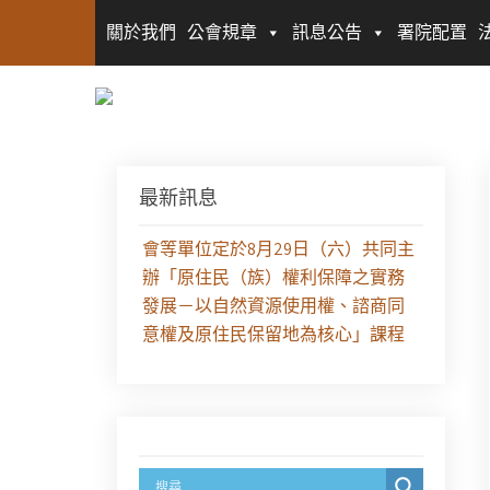
關於我們
公會規章
訊息公告
署院配置
最新訊息
【課程報名】全律會與台北律師公
會等單位定於8月29日（六）共同主
辦「原住民（族）權利保障之實務
發展－以自然資源使用權、諮商同
意權及原住民保留地為核心」課程
（8/10上午－8/26中午報名）
徵求參與115年教師法律諮詢補助計
畫人才庫(請於8/14前線上填寫表單
登記)