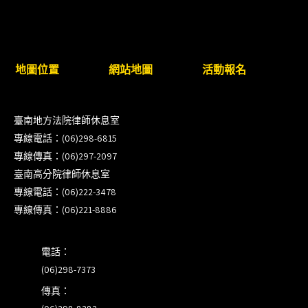
（8/17截止報名，額滿提前截止，實體＋線上同
步）
臺南高分院8/28(五)下午舉辦「家庭關係中的正當防
地圖位置
網站地圖
活動報名
衛」課程(8/12前向本會報名,實體)
8/22~23「平反再導航:2026台灣冤平反協會年度論
臺南地方法院律師休息室
壇｣
專線電話：(06)298-6815
專線傳真：(06)297-2097
【重要公告】115年職場霸凌調查專業人才(律師)培
臺南高分院律師休息室
訓課程（雲嘉南場）錄取通知已發送
專線電話：(06)222-3478
專線傳真：(06)221-8886
本會訂於115年8月15日(六)上午舉辦「使用AI如何幫
助整理資訊?談法律工作中的應用與風險」課程(8/7
電話：
前報名，實體+線上併行)
(06)298-7373
傳真：