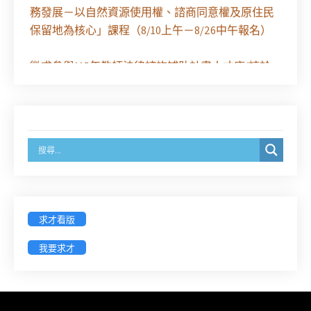
務發展－以自然資源使用權、諮商同意權及原住民
保留地為核心」課程（8/10上午－8/26中午報名）
徵求參與115年教師法律諮詢補助計畫人才庫(請於
8/14前線上填寫表單登記)
經濟部商業發展署函：自115年6月26日起，新設立
之分公司及商業應參加「勞動權益講習」
臺灣新北地方法院115年第2次約聘辯護人公開甄選
簡章及報名表件【採通訊報名,115年9月11日止(以郵
戳為憑)】
求才看版
徵詢有意願擔任臺南市115年度國民中小學法治教育
我要求才
入校扎根計畫講師之會員(8/14前線上表單登記)
新竹律師公會8/21(五)舉辦「AI職場應用」進修課程