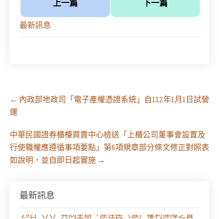
上一篇
下一篇
最新訊息
Post
←
內政部地政司「電子產權憑證系統」自112年1月1日試營
navigation
運
中華民國證券櫃檯買賣中心檢送「上櫃公司董事會設置及
行使職權應遵循事項要點」第6項規章部分條文修正對照表
如說明，並自即日起實施
→
最新訊息
【課程報名】全律會與台北律師公會等單位定於8月
29日（六）共同主辦「原住民（族）權利保障之實