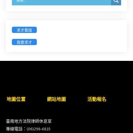
臺灣新北地方法院115年第2次約聘辯護人公開甄選
簡章及報名表件【採通訊報名,115年9月11日止(以郵
戳為憑)】
求才看版
徵詢有意願擔任臺南市115年度國民中小學法治教育
我要求才
入校扎根計畫講師之會員(8/14前線上表單登記)
新竹律師公會8/21(五)舉辦「AI職場應用」進修課程
（8/17截止報名，額滿提前截止，實體＋線上同
步）
臺南高分院8/28(五)下午舉辦「家庭關係中的正當防
地圖位置
網站地圖
活動報名
衛」課程(8/12前向本會報名,實體)
8/22~23「平反再導航:2026台灣冤平反協會年度論
臺南地方法院律師休息室
壇｣
專線電話：(06)298-6815