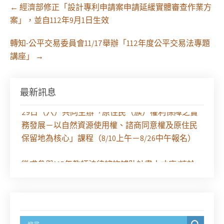
Post
←
經濟部修正「設計專利申請案申請延緩實體審查作業方
navigation
案」，並自112年9月1日生效
轉知-公平交易委員會11/17舉辦「112年度公平交易法專題
講座」
→
最新訊息
【課程報名】全律會與台北律師公會等單位定於8月
29日（六）共同主辦「原住民（族）權利保障之實
務發展－以自然資源使用權、諮商同意權及原住民
保留地為核心」課程（8/10上午－8/26中午報名）
徵求參與115年教師法律諮詢補助計畫人才庫(請於
8/14前線上填寫表單登記)
經濟部商業發展署函：自115年6月26日起，新設立
之分公司及商業應參加「勞動權益講習」