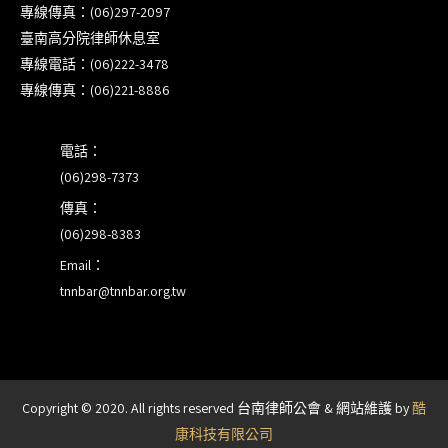
專線傳真：(06)297-2097
【重要公告】115年職場霸凌調查專業人才(律師)培
臺南高分院律師休息室
訓課程（雲嘉南場）錄取通知已發送
專線電話：(06)222-3478
專線傳真：(06)221-8886
本會訂於115年8月15日(六)上午舉辦「使用AI如何幫
助整理資訊?談法律工作中的應用與風險」課程(8/7
電話：
前報名，實體+線上併行)
(06)298-7373
傳真：
(06)298-8383
Email：
tnnbar@tnnbar.org.tw
Copyright © 2020. All rights reserved 台南律師公會 & 網站維護 by
酷
康科技有限公司