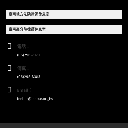
壇｣
臺南地方法院律師休息室
【重要公告】115年職場霸凌調查專業人才(律師)培
訓課程（雲嘉南場）錄取通知已發送
臺南高分院律師休息室
本會訂於115年8月15日(六)上午舉辦「使用AI如何幫
助整理資訊?談法律工作中的應用與風險」課程(8/7
電話：
前報名，實體+線上併行)
(06)298-7373
傳真：
(06)298-8383
Email：
tnnbar@tnnbar.org.tw