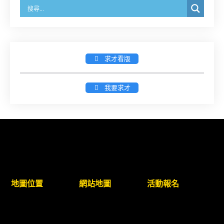
之分公司及商業應參加「勞動權益講習」
臺灣新北地方法院115年第2次約聘辯護人公開甄選
簡章及報名表件【採通訊報名,115年9月11日止(以郵
戳為憑)】
求才看版
徵詢有意願擔任臺南市115年度國民中小學法治教育
我要求才
入校扎根計畫講師之會員(8/14前線上表單登記)
新竹律師公會8/21(五)舉辦「AI職場應用」進修課程
（8/17截止報名，額滿提前截止，實體＋線上同
步）
臺南高分院8/28(五)下午舉辦「家庭關係中的正當防
地圖位置
網站地圖
活動報名
衛」課程(8/12前向本會報名,實體)
8/22~23「平反再導航:2026台灣冤平反協會年度論