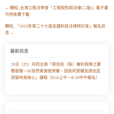
Post
←
轉知_台灣工程法學會「工程契約與法律(二版)」電子書
navigation
可供免費下載
轉知_「2023年第二十七屆全國科技法律研討會」報名訊
息
→
最新訊息
【課程報名】全律會與台北律師公會等單位定於8月
29日（六）共同主辦「原住民（族）權利保障之實
務發展－以自然資源使用權、諮商同意權及原住民
保留地為核心」課程（8/10上午－8/26中午報名）
徵求參與115年教師法律諮詢補助計畫人才庫(請於
8/14前線上填寫表單登記)
經濟部商業發展署函：自115年6月26日起，新設立