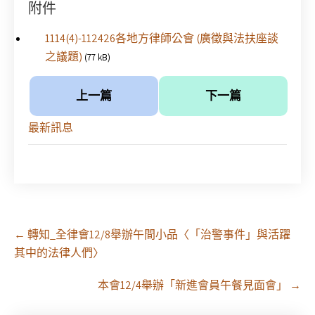
附件
1114(4)-112426各地方律師公會 (廣徵與法扶座談
之議題)
(77 kB)
上一篇
下一篇
最新訊息
Post
←
轉知_全律會12/8舉辦午間小品〈「治警事件」與活躍
navigation
其中的法律人們〉
本會12/4舉辦「新進會員午餐見面會」
→