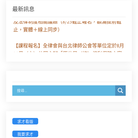
最新訊息
新竹律師公會8/30(日)舉辦進修課程講授-太空產業
及法律制度相關議題（8/25截止報名，額滿提前截
止，實體＋線上同步）
【課程報名】全律會與台北律師公會等單位定於8月
29日（六）共同主辦「原住民（族）權利保障之實
務發展－以自然資源使用權、諮商同意權及原住民
保留地為核心」課程（8/10上午－8/26中午報名）
徵求參與115年教師法律諮詢補助計畫人才庫(請於
8/14前線上填寫表單登記)
經濟部商業發展署函：自115年6月26日起，新設立
之分公司及商業應參加「勞動權益講習」
求才看版
臺灣新北地方法院115年第2次約聘辯護人公開甄選
我要求才