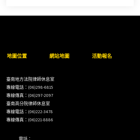
簡章及報名表件【採通訊報名,115年9月11日止(以郵
戳為憑)】
徵詢有意願擔任臺南市115年度國民中小學法治教育
入校扎根計畫講師之會員(8/14前線上表單登記)
新竹律師公會8/21(五)舉辦「AI職場應用」進修課程
地圖位置
網站地圖
活動報名
（8/17截止報名，額滿提前截止，實體＋線上同
步）
臺南地方法院律師休息室
臺南高分院8/28(五)下午舉辦「家庭關係中的正當防
專線電話：(06)298-6815
衛」課程(8/12前向本會報名,實體)
專線傳真：(06)297-2097
臺南高分院律師休息室
8/22~23「平反再導航:2026台灣冤平反協會年度論
專線電話：(06)222-3478
壇｣
專線傳真：(06)221-8886
【重要公告】115年職場霸凌調查專業人才(律師)培
電話：