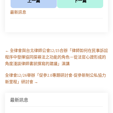
上一篇
下一篇
最新訊息
Post
←
全律會與台北律師公會12/15合辦「律師如何在民事訴訟
navigation
程序中發揮協同探尋法之功能的角色－從法官心證形成的
角度淺談律師書狀撰寫的建議」演講
全律會12/26舉辦「促參2.0專題研討會-促參新制公私協力
新里程」研討會
→
【課程報名】全律會與台北律師公會等單位定於8月
29日（六）共同主辦「原住民（族）權利保障之實
最新訊息
務發展－以自然資源使用權、諮商同意權及原住民
保留地為核心」課程（8/10上午－8/26中午報名）