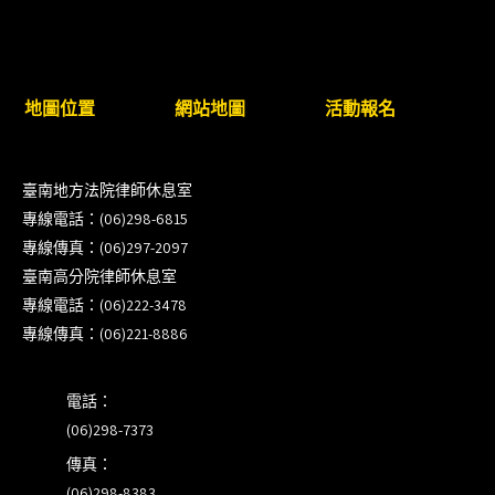
臺南高分院8/28(五)下午舉辦「家庭關係中的正當防
衛」課程(8/12前向本會報名,實體)
8/22~23「平反再導航:2026台灣冤平反協會年度論
地圖位置
網站地圖
活動報名
壇｣
臺南地方法院律師休息室
【重要公告】115年職場霸凌調查專業人才(律師)培
專線電話：(06)298-6815
訓課程（雲嘉南場）錄取通知已發送
專線傳真：(06)297-2097
臺南高分院律師休息室
本會訂於115年8月15日(六)上午舉辦「使用AI如何幫
專線電話：(06)222-3478
助整理資訊?談法律工作中的應用與風險」課程(8/7
專線傳真：(06)221-8886
前報名，實體+線上併行)
電話：
(06)298-7373
傳真：
(06)298-8383