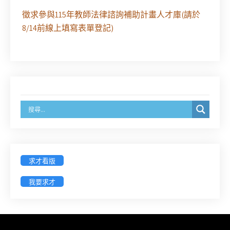
徵求參與115年教師法律諮詢補助計畫人才庫(請於
8/14前線上填寫表單登記)
經濟部商業發展署函：自115年6月26日起，新設立
之分公司及商業應參加「勞動權益講習」
臺灣新北地方法院115年第2次約聘辯護人公開甄選
簡章及報名表件【採通訊報名,115年9月11日止(以郵
戳為憑)】
徵詢有意願擔任臺南市115年度國民中小學法治教育
入校扎根計畫講師之會員(8/14前線上表單登記)
求才看版
我要求才
新竹律師公會8/21(五)舉辦「AI職場應用」進修課程
（8/17截止報名，額滿提前截止，實體＋線上同
步）