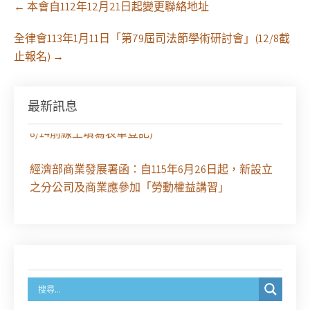
←
本會自112年12月21日起變更聯絡地址
navigation
全律會113年1月11日「第79屆司法節學術研討會」(12/8截
止報名)
→
最新訊息
徵求參與115年教師法律諮詢補助計畫人才庫(請於
8/14前線上填寫表單登記)
經濟部商業發展署函：自115年6月26日起，新設立
之分公司及商業應參加「勞動權益講習」
臺灣新北地方法院115年第2次約聘辯護人公開甄選
簡章及報名表件【採通訊報名,115年9月11日止(以郵
戳為憑)】
徵詢有意願擔任臺南市115年度國民中小學法治教育