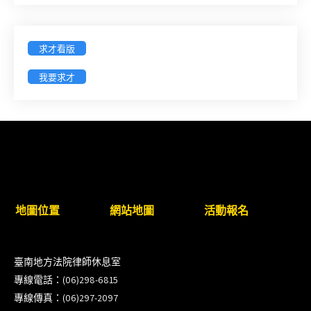
入校扎根計畫講師之會員(8/14前線上表單登記)
新竹律師公會8/21(五)舉辦「AI職場應用」進修課程
求才看版
（8/17截止報名，額滿提前截止，實體＋線上同
步）
我要求才
臺南高分院8/28(五)下午舉辦「家庭關係中的正當防
衛」課程(8/12前向本會報名,實體)
8/22~23「平反再導航:2026台灣冤平反協會年度論
壇｣
地圖位置
網站地圖
活動報名
【重要公告】115年職場霸凌調查專業人才(律師)培
訓課程（雲嘉南場）錄取通知已發送
臺南地方法院律師休息室
本會訂於115年8月15日(六)上午舉辦「使用AI如何幫
專線電話：(06)298-6815
助整理資訊?談法律工作中的應用與風險」課程(8/7
專線傳真：(06)297-2097
前報名，實體+線上併行)