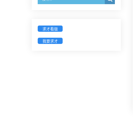
經濟部商業發展署函：自115年6月
26日起，新設立之分公司及商業應
參加「勞動權益講習」
求才看版
臺灣新北地方法院115年第2次約聘
我要求才
辯護人公開甄選簡章及報名表件
【採通訊報名,115年9月11日止(以郵
戳為憑)】
徵詢有意願擔任臺南市115年度國民
中小學法治教育入校扎根計畫講師
之會員(8/14前線上表單登記)
新竹律師公會8/21(五)舉辦「AI職場
應用」進修課程（8/17截止報名，額
滿提前截止，實體＋線上同步）