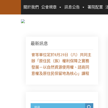
關於我們
公會規章
訊息公告
署院配置
最新訊息
【課程報名】全律會與台北律師公
會等單位定於8月29日（六）共同主
辦「原住民（族）權利保障之實務
發展－以自然資源使用權、諮商同
意權及原住民保留地為核心」課程
（8/10上午－8/26中午報名）
徵求參與115年教師法律諮詢補助計
畫人才庫(請於8/14前線上填寫表單
登記)