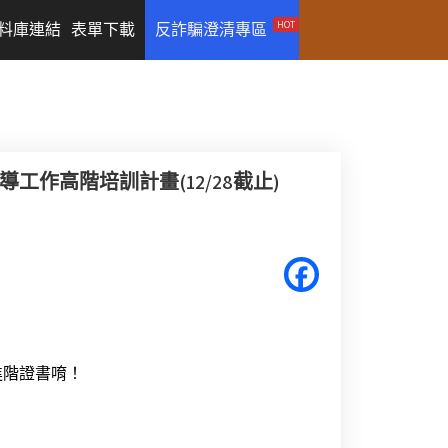
HOT
料庫連結
表單下載
反詐騙澄清專區
工作高階培訓計畫(12/28截止)
進階證書唷！