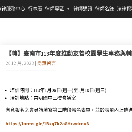
法律服務中心
行事曆
律師專區
律師通訊
律師名錄
法律資
【轉】臺南市113年度推動友善校園學生事務與輔導
26 12 月, 2023
|
尚無留言
培訓時間：113年1月08日(週一)至1月10日(週三)
培訓地點：崇明國中三樓會議室
有意報名之會員請填寫第三階段報名表單，並於表單內上傳
https://forms.gle/1Bxq7k2a8Hrwdcnu8