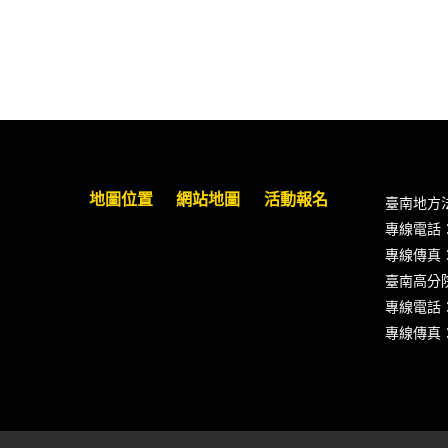
臺南高分院8/28(五)下午舉辦「家庭
關係中的正當防衛」課程(8/12前向
本會報名,實體)
8/22~23「平反再導航:2026台灣冤平
反協會年度論壇｣
地圖位置
網站地圖
活動報名
臺南地方
【重要公告】115年職場霸凌調查專
專線電話：(0
業人才(律師)培訓課程（雲嘉南場）
專線傳真：(0
錄取通知已發送
臺南高分
專線電話：(0
本會訂於115年8月15日(六)上午舉辦
專線傳真：(0
「使用AI如何幫助整理資訊?談法律
工作中的應用與風險」課程(8/7前報
名，實體+線上併行)