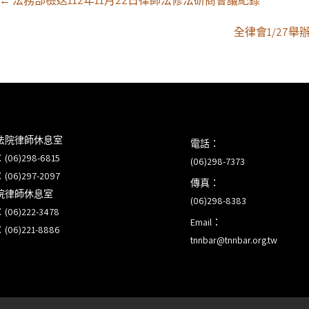
←
法務部檢送112年11月22日律師法修法研商會議紀錄
navigation
全律會1/27
法院律師休息室
電話：
6)298-6815
(06)298-7373
6)297-2097
傳真：
院律師休息室
(06)298-8383
6)222-3478
Email：
6)221-8886
tnnbar@tnnbar.org.tw