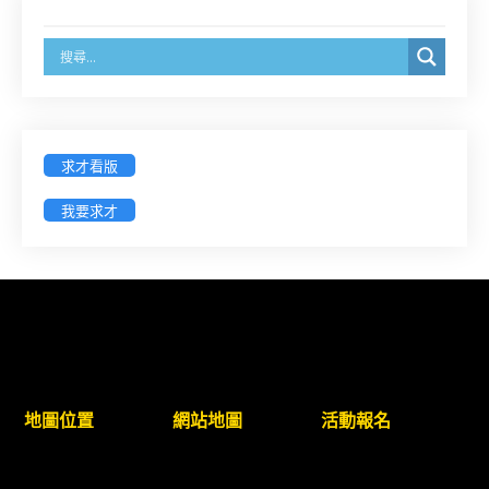
臺灣新北地方法院115年第2次約聘辯護人公開甄選
簡章及報名表件【採通訊報名,115年9月11日止(以郵
戳為憑)】
徵詢有意願擔任臺南市115年度國民中小學法治教育
求才看版
入校扎根計畫講師之會員(8/14前線上表單登記)
我要求才
新竹律師公會8/21(五)舉辦「AI職場應用」進修課程
（8/17截止報名，額滿提前截止，實體＋線上同
步）
臺南高分院8/28(五)下午舉辦「家庭關係中的正當防
衛」課程(8/12前向本會報名,實體)
地圖位置
網站地圖
活動報名
8/22~23「平反再導航:2026台灣冤平反協會年度論
壇｣