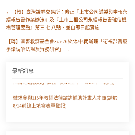
Post
←
【轉】臺灣證券交易所：修正『上市公司編製與申報永
navigation
續報告書作業辦法』及『上市上櫃公司永續報告書確信機
構管理要點』第三.七.八點，並自即日起實施
【轉】藥害救濟基金會3/5-26於北.中.南辦理「衛福部醫療
爭議調解法規及實務研習」
→
【課程報名】全律會與台北律師公會等單位定於8月
29日（六）共同主辦「原住民（族）權利保障之實
最新訊息
務發展－以自然資源使用權、諮商同意權及原住民
保留地為核心」課程（8/10上午－8/26中午報名）
徵求參與115年教師法律諮詢補助計畫人才庫(請於
8/14前線上填寫表單登記)
經濟部商業發展署函：自115年6月26日起，新設立
之分公司及商業應參加「勞動權益講習」