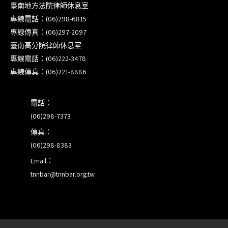
臺南地方法院律師休息室
【重要公告】115年職場霸凌調查專業人才(律師)培
專線電話：(06)298-6815
訓課程（雲嘉南場）錄取通知已發送
專線傳真：(06)297-2097
臺南高分院律師休息室
本會訂於115年8月15日(六)上午舉辦「使用AI如何幫
專線電話：(06)222-3478
助整理資訊?談法律工作中的應用與風險」課程(8/7
專線傳真：(06)221-8886
前報名，實體+線上併行)
電話：
(06)298-7373
傳真：
(06)298-8383
Email：
tnnbar@tnnbar.org.tw