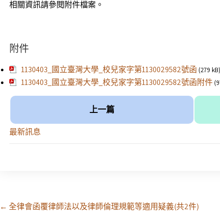
相關資訊請參閱附件檔案。
附件
1130403_國立臺灣大學_校兒家字第1130029582號函
(279 kB
1130403_國立臺灣大學_校兒家字第1130029582號函附件
(9
上一篇
最新訊息
Post
←
全律會函覆律師法以及律師倫理規範等適用疑義(共2件)
navigation