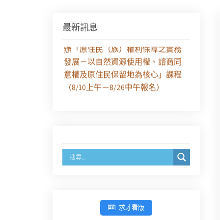
【課程報名】全律會與台北律師公
最新訊息
會等單位定於8月29日（六）共同主
辦「原住民（族）權利保障之實務
發展－以自然資源使用權、諮商同
意權及原住民保留地為核心」課程
（8/10上午－8/26中午報名）
徵求參與115年教師法律諮詢補助計
畫人才庫(請於8/14前線上填寫表單
登記)
經濟部商業發展署函：自115年6月
26日起，新設立之分公司及商業應
參加「勞動權益講習」
求才看版
臺灣新北地方法院115年第2次約聘