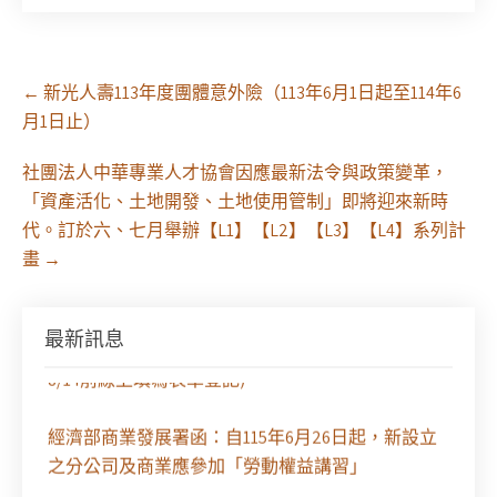
Post
←
新光人壽113年度團體意外險（113年6月1日起至114年6
navigation
月1日止）
社團法人中華專業人才協會因應最新法令與政策變革，
「資產活化、土地開發、土地使用管制」即將迎來新時
代。訂於六、七月舉辦【L1】【L2】【L3】【L4】系列計
畫
→
最新訊息
徵求參與115年教師法律諮詢補助計畫人才庫(請於
8/14前線上填寫表單登記)
經濟部商業發展署函：自115年6月26日起，新設立
之分公司及商業應參加「勞動權益講習」