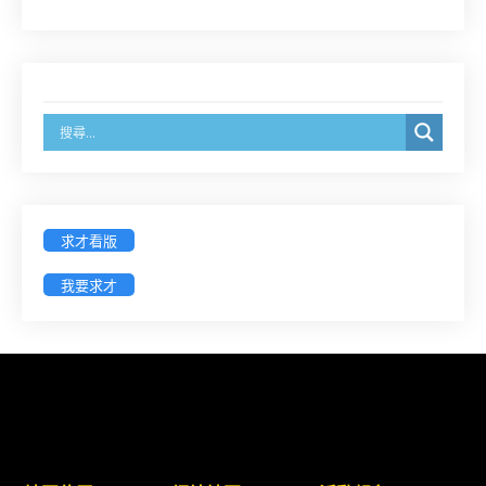
臺灣新北地方法院115年第2次約聘辯護人公開甄選
簡章及報名表件【採通訊報名,115年9月11日止(以郵
戳為憑)】
徵詢有意願擔任臺南市115年度國民中小學法治教育
入校扎根計畫講師之會員(8/14前線上表單登記)
新竹律師公會8/21(五)舉辦「AI職場應用」進修課程
求才看版
（8/17截止報名，額滿提前截止，實體＋線上同
步）
我要求才
臺南高分院8/28(五)下午舉辦「家庭關係中的正當防
衛」課程(8/12前向本會報名,實體)
8/22~23「平反再導航:2026台灣冤平反協會年度論
壇｣