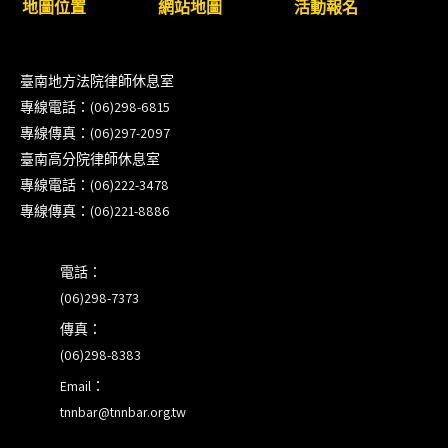
地圖位置
網站地圖
活動報名
【重要公告】115年職場霸凌調查專業人才(律師)培
訓課程（雲嘉南場）錄取通知已發送
臺南地方法院律師休息室
本會訂於115年8月15日(六)上午舉辦「使用AI如何幫
專線電話：(06)298-6815
助整理資訊?談法律工作中的應用與風險」課程(8/7
專線傳真：(06)297-2097
前報名，實體+線上併行)
臺南高分院律師休息室
專線電話：(06)222-3478
徵詢有意願擔任程序監理人之會員(115/8/14截止)
專線傳真：(06)221-8886
電話：
(06)298-7373
傳真：
(06)298-8383
Email：
tnnbar@tnnbar.org.tw