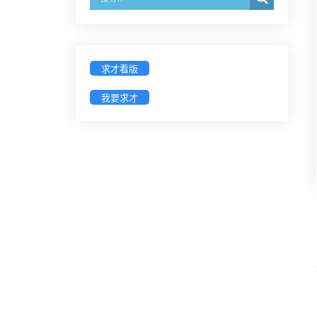
徵詢有意願擔任臺南市115年度國民
中小學法治教育入校扎根計畫講師
之會員(8/14前線上表單登記)
求才看版
我要求才
新竹律師公會8/21(五)舉辦「AI職場
應用」進修課程（8/17截止報名，額
滿提前截止，實體＋線上同步）
臺南高分院8/28(五)下午舉辦「家庭
關係中的正當防衛」課程(8/12前向
本會報名,實體)
8/22~23「平反再導航:2026台灣冤平
反協會年度論壇｣
【重要公告】115年職場霸凌調查專