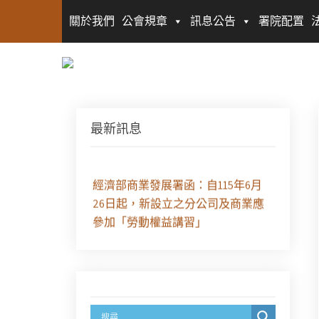
關於我們
公會規章
訊息公告
署院配置
徵求參與115年教師法律諮詢補助計
最新訊息
畫人才庫(請於8/14前線上填寫表單
登記)
經濟部商業發展署函：自115年6月
26日起，新設立之分公司及商業應
參加「勞動權益講習」
臺灣新北地方法院115年第2次約聘
辯護人公開甄選簡章及報名表件
【採通訊報名,115年9月11日止(以郵
戳為憑)】