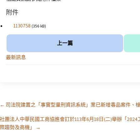
附件
1130758
(356 kB)
上一篇
最新訊息
Post
←
司法院建置之「事實型量刑資訊系統」業已新增毒品案件、
navigation
社團法人中華民國工商協進會訂於113年6月18日(二)舉辦「20
際趨勢及商機」
→